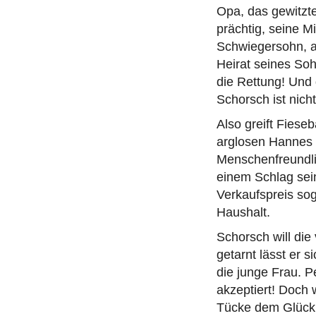
Opa, das gewitzte
prächtig, seine 
Schwiegersohn, au
Heirat seines So
die Rettung! Und
Schorsch ist nich
Also greift Fiese
arglosen Hannes 
Menschenfreundli
einem Schlag sei
Verkaufspreis sog
Haushalt.
Schorsch will die
getarnt lässt er s
die junge Frau. P
akzeptiert! Doch 
Tücke dem Glück 