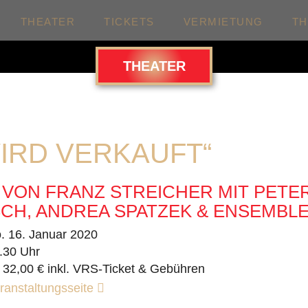
THEATER
TICKETS
VERMIETUNG
T
THEATER
WIRD VERKAUFT“
 VON FRANZ STREICHER MIT PETE
CH, ANDREA SPATZEK & ENSEMBL
. 16. Januar 2020
.30 Uhr
 32,00 € inkl. VRS-Ticket & Gebühren
ranstaltungsseite