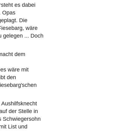
rsteht es dabei
, Opas
eplagt. Die
Fiesebarg, wäre
 gelegen ... Doch
r macht dem
es wäre mit
ibt den
Fiesebarg'schen
 Aushilfsknecht
auf der Stelle in
ls Schwiegersohn
mit List und