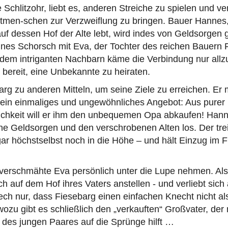
 Schlitzohr, liebt es, anderen Streiche zu spielen und ve
Mitmen-schen zur Verzweiflung zu bringen. Bauer Hannes
f dessen Hof der Alte lebt, wird indes von Geldsorgen g
hnes Schorsch mit Eva, der Tochter des reichen Bauern 
 dem intriganten Nachbarn käme die Verbindung nur allzu
t bereit, eine Unbekannte zu heiraten.
barg zu anderen Mitteln, um seine Ziele zu erreichen. E
ein einmaliges und ungewöhnliches Angebot: Aus purer
chkeit will er ihm den unbequemen Opa abkaufen! Hann
ne Geldsorgen und den verschrobenen Alten los. Der tre
ar höchstselbst noch in die Höhe – und hält Einzug im 
 verschmähte Eva persönlich unter die Lupe nehmen. Als
ich auf dem Hof ihres Vaters anstellen - und verliebt sich 
ech nur, dass Fiesebarg einen einfachen Knecht nicht a
wozu gibt es schließlich den „verkauften“ Großvater, der 
des jungen Paares auf die Sprünge hilft …