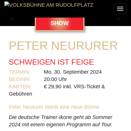
Togg
navi
Zurück
Weit
SHOW
PETER NEURURER
SCHWEIGEN IST FEIGE
TERMIN:
Mo. 30. September 2024
BEGINN:
20:00 Uhr
KARTEN:
€ 29,90 inkl. VRS-Ticket &
Gebühren
Peter Neururer betritt eine neue Bühne
Die deutsche Trainer-Ikone geht ab Sommer
2024 mit einem eigenen Programm auf Tour.