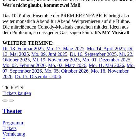
Wer`s nicht glaubt, kommt zwei Mal!
Das 10köpfige Ensemble der PREMIERENFABRIK bringt also
weiter monatlich Abend für Abend Weltpremieren auf die Bühne.
Die mitreißenden Comedy-Musicals entstehen mit den Ideen aus
dem Publikum, so dass jeder Gast sagen kann:
It’s MY Musical!
WEITERE TERMINE:
Di. 18. Februar 2025
,
Mo. 17. März 2025
,
Mo. 14. April 2025
,
Di.
13. Mai 2025
,
Mo. 09. Juni 2025
,
Di. 16. September 2025
,
Mi. 22.
Oktober 2025
,
Mi. 19. November 2025
,
Mo. 01. Dezember 2025
,
Mo. 02. Februar 2026
,
Mo. 02. März 2026
,
Mo. 11. Mai 2026
,
Mo.
07. September 2026
,
Mo. 05. Oktober 2026
,
Mo. 16. November
2026
,
Di. 15. Dezember 2026
TICKETS:
Tickets kaufen
Theater
Programm
Tickets
Vermietung