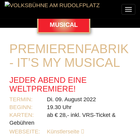
Togg
navi
MUSICAL
PREMIERENFABRIK
- IT’S MY MUSICAL
JEDER ABEND EINE
WELTPREMIERE!
TERMIN:
Di. 09. August 2022
BEGINN:
19.30 Uhr
KARTEN:
ab € 28,- inkl. VRS-Ticket &
Gebühren
WEBSEITE:
Künstlerseite