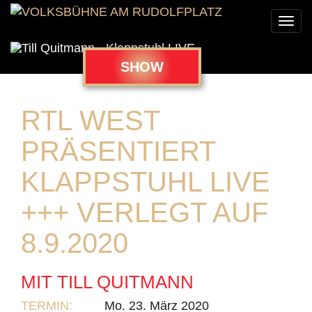
Togg
navi
SHOW
RTL WEST
PRÄSENTIERT
KLAPPSTUHL LIVE
+++ VERLEGT AUF
8.9.2020
MIT TILL QUITMANN
TERMIN:
Mo. 23. März 2020