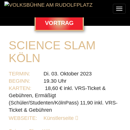
Togg
navi
VORTRAG
SCIENCE SLAM
KÖLN
TERMIN:
Di. 03. Oktober 2023
BEGINN:
19.30 Uhr
KARTEN:
18,60 € inkl. VRS-Ticket &
Gebühren, Ermäßigt
(Schüler/Studenten/KölnPass) 11,90 inkl. VRS-
Ticket & Gebühren
WEBSEITE:
Künstlerseite