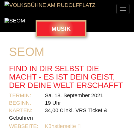
Togg
navi
MUSIK
SEOM
FIND IN DIR SELBST DIE
MACHT - ES IST DEIN GEIST,
DER DEINE WELT ERSCHAFFT
TERMIN:
Sa. 18. September 2021
BEGINN:
19 Uhr
KARTEN:
34,00 € inkl. VRS-Ticket &
Gebühren
WEBSEITE:
Künstlerseite