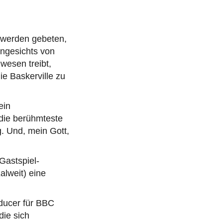
 werden gebeten,
Angesichts von
wesen treibt,
ie Baskerville zu
ein
 die berühmteste
. Und, mein Gott,
Gastspiel-
alweit) eine
oducer für BBC
die sich