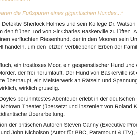
waren die Fußspuren eines gigantischen Hundes...“
 Detektiv Sherlock Holmes und sein Kollege Dr. Watson
den frühen Tod von Sir Charles Baskerville zu lüften. 
inen verfluchten Riesenhund, der in den Mooren sein Un
l handeln, um den letzten verbliebenen Erben der Famil
nfluch, ein trostloses Moor, ein gespenstischer Hund und 
Mörder, der frei herumläuft. Der Hund von Baskerville ist
e überhaupt, ein Meisterwerk an Rätseln und Spannung
wirklich, wirklich gruselig.
Doyles berühmtestes Abenteuer erlebt in der deutschen 
 Motown-Theater (übersetzt und inszeniert von Roland K
diantische Überarbeitung.
tion der britischen Autoren Steven Canny (Executive Pr
und John Nicholson (Autor für BBC, Paramount & ITV), 