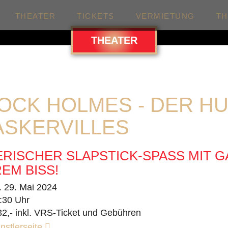
THEATER
TICKETS
VERMIETUNG
T
THEATER
OCK HOLMES - DER H
ASKERVILLES
RISCHER SLAPSTICK-SPASS MIT G
EM BISS!
. 29. Mai 2024
:30 Uhr
32,- inkl. VRS-Ticket und Gebühren
nstlerseite