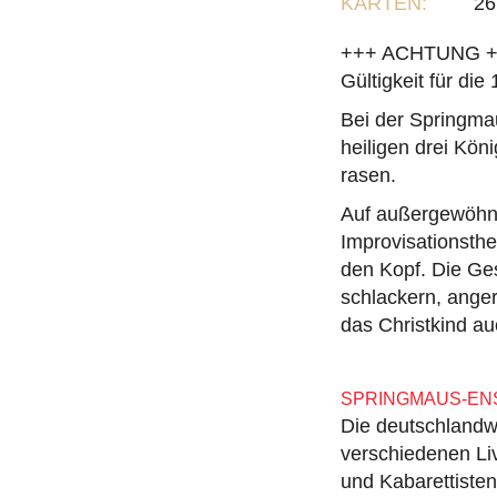
KARTEN:
26
+++ ACHTUNG +++ 
Gültigkeit für die
Bei der Springma
heiligen drei Kön
rasen.
Auf außergewöhnl
Improvisationsth
den Kopf. Die Ge
schlackern, anger
das Christkind au
SPRINGMAUS-EN
Die deutschlandwe
verschiedenen Li
und Kabarettisten