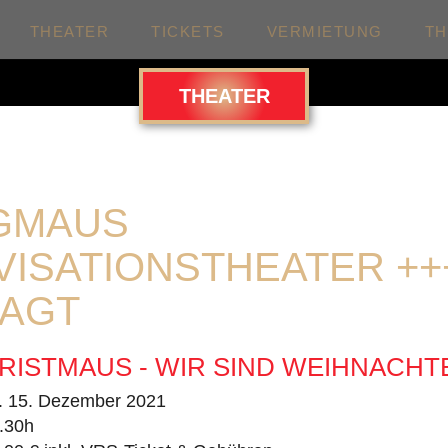
THEATER
TICKETS
VERMIETUNG
T
THEATER
GMAUS
VISATIONSTHEATER ++
AGT
RISTMAUS - WIR SIND WEIHNACHT
. 15. Dezember 2021
.30h