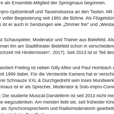
ere als Ensemble-Mitglied der Springmaus begonnen.
pro-Spitzenkraft und Tausendsassa an den Tasten. Mi
 voller Begeisterung seit 1991 die Bühne. Als Flügelstü
 ist er auch in Sendungen wie „Zimmer frei“ und „Westar
st Schauspieler, Moderator und Trainer aus Bielefeld. Al
 man ihn am Stadttheater Bielefeld schon in verschiede
ochzeit mit Hindernissen“, 2017). Seit 2013 ist er Teil d
 Norbert Frieling ist neben Gilly Alfeo und Paul Hombach
it 1999 dabei. Für die Versteckte Kamera hat er versch
 Frei Schnauze XXL & Durchgedreht sein loses Mundwerk
 hinaus ist er als Sprecher, Moderator & Solo-Impro-Co
Die studierte Musical-Darstellerin ist seit 2013 nicht m
wegzudenken. Am meisten liebt sie, seit frühester Kind
t als Synchronsprecherin und Radiomoderatorin gearbeite