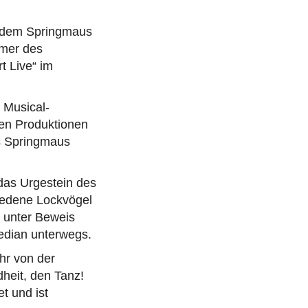
t dem Springmaus
rmer des
t Live“ im
s Musical-
nen Produktionen
es Springmaus
 das Urgestein des
iedene Lockvögel
 unter Beweis
median unterwegs.
ehr von der
heit, den Tanz!
t und ist