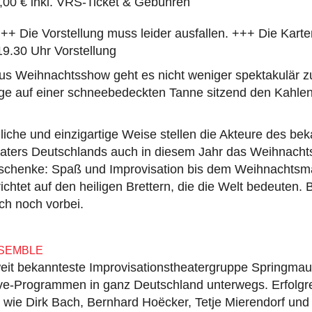
,00 € inkl. VRS-Ticket & Gebühren
Die Vorstellung muss leider ausfallen. +++ Die Karten
 19.30 Uhr Vorstellung
us Weihnachtsshow geht es nicht weniger spektakulär zu
ige auf einer schneebedeckten Tanne sitzend den Kahlen
iche und einzigartige Weise stellen die Akteure des be
eaters Deutschlands auch in diesem Jahr das Weihnach
schenke: Spaß und Improvisation bis dem Weihnachtsm
ichtet auf den heiligen Brettern, die die Welt bedeuten.
ch noch vorbei.
SEMBLE
it bekannteste Improvisationstheatergruppe Springmaus 
ve-Programmen in ganz Deutschland unterwegs. Erfolg
 wie Dirk Bach, Bernhard Hoëcker, Tetje Mierendorf und