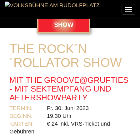
Togg
navi
SHOW
THE ROCK´N
´ROLLATOR SHOW
MIT THE GROOVE@GRUFTIES
- MIT SEKTEMPFANG UND
AFTERSHOWPARTY
TERMIN:
Fr. 30. Juni 2023
BEGINN:
19:30 Uhr
KARTEN:
€ 24 inkl. VRS-Ticket und
Gebühren