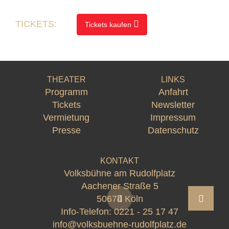
TICKETS:
Tickets kaufen
THEATER
LINKS
Programm
Anfahrt
Tickets
Newsletter
Vermietung
Impressum
Presse
Datenschutz
KONTAKT
Volksbühne am Rudolfplatz
Aachener Straße 5
50674 Köln
Info-Telefon:
0221 - 25 17 47
info@volksbuehne-rudolfplatz.de