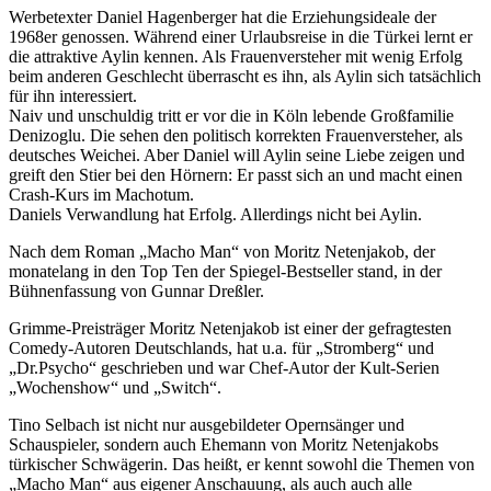
Werbetexter Daniel Hagenberger hat die Erziehungsideale der
1968er genossen. Während einer Urlaubsreise in die Türkei lernt er
die attraktive Aylin kennen. Als Frauenversteher mit wenig Erfolg
beim anderen Geschlecht überrascht es ihn, als Aylin sich tatsächlich
für ihn interessiert.
Naiv und unschuldig tritt er vor die in Köln lebende Großfamilie
Denizoglu. Die sehen den politisch korrekten Frauenversteher, als
deutsches Weichei. Aber Daniel will Aylin seine Liebe zeigen und
greift den Stier bei den Hörnern: Er passt sich an und macht einen
Crash-Kurs im Machotum.
Daniels Verwandlung hat Erfolg. Allerdings nicht bei Aylin.
Nach dem Roman „Macho Man“ von Moritz Netenjakob, der
monatelang in den Top Ten der Spiegel-Bestseller stand, in der
Bühnenfassung von Gunnar Dreßler.
Grimme-Preisträger Moritz Netenjakob ist einer der gefragtesten
Comedy-Autoren Deutschlands, hat u.a. für „Stromberg“ und
„Dr.Psycho“ geschrieben und war Chef-Autor der Kult-Serien
„Wochenshow“ und „Switch“.
Tino Selbach ist nicht nur ausgebildeter Opernsänger und
Schauspieler, sondern auch Ehemann von Moritz Netenjakobs
türkischer Schwägerin. Das heißt, er kennt sowohl die Themen von
„Macho Man“ aus eigener Anschauung, als auch auch alle