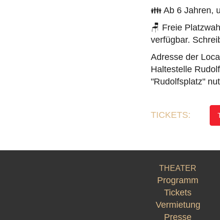
👪 Ab 6 Jahren, 
🪑 Freie Platzwah
verfügbar. Schrei
Adresse der Locat
Haltestelle Rudol
"Rudolfsplatz" nu
TICKETS:
THEATER
Programm
Tickets
Vermietung
Presse