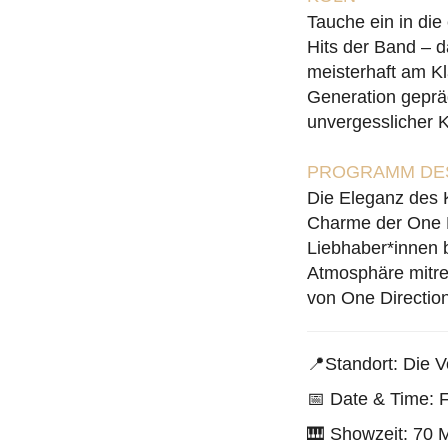
Tauche ein in die
Hits der Band – d
meisterhaft am Kl
Generation geprä
unvergesslicher 
PROGRAMM DES
Die Eleganz des K
Charme der One D
Liebhaber*innen b
Atmosphäre mitrei
von One Directio
📍Standort: Die V
📅 Date & Time: F
🎹 Showzeit: 70 M