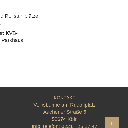
d Rollstuhlplätze
.
hr: KVB-
as Parkhaus
KONTAKT
Volksbühne am Rudolfplatz
Aachener Straße 5
50674 Köln
Info-Telefon:
0221 - 25 17 47