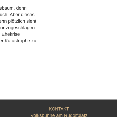
tsbaum, denn
such. Aber dieses
nn plötzlich sieht
tür zugeschlagen
e Ehekrise
er Katastrophe zu
KONTAKT
Volksbühne am Rudolfplatz