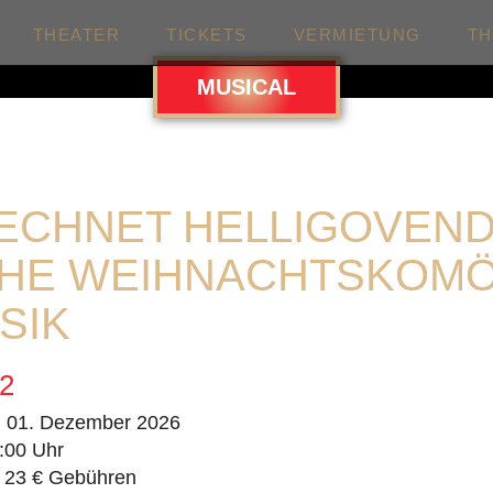
THEATER
TICKETS
VERMIETUNG
T
MUSICAL
ECHNET HELLIGOVEND 
HE WEIHNACHTSKOMÖ
SIK
2
. 01. Dezember 2026
:00 Uhr
 23 € Gebühren