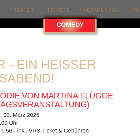
THEATER
TICKETS
VERMIETUNG
T
COMEDY
 - EIN HEISSER M
ABEND!
ÖDIE VON MARTINA FLÜGGE
TAGSVERANSTALTUNG)
. 02. März 2025
.00 Uhr
 € 56,- inkl. VRS-Ticket & Gebühren