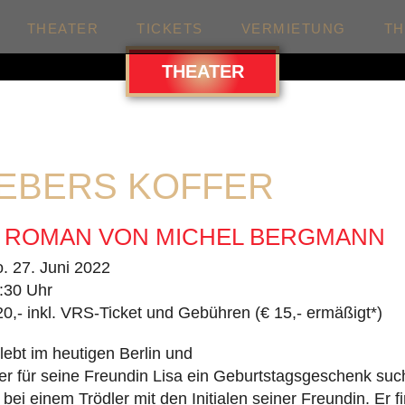
THEATER
TICKETS
VERMIETUNG
T
THEATER
EBERS KOFFER
 ROMAN VON MICHEL BERGMANN
. 27. Juni 2022
:30 Uhr
20,- inkl. VRS-Ticket und Gebühren (€ 15,- ermäßigt*)
lebt im heutigen Berlin und
ls er für seine Freundin Lisa ein Geburtstagsgeschenk suc
bei einem Trödler mit den Initialen seiner Freundin. Er f