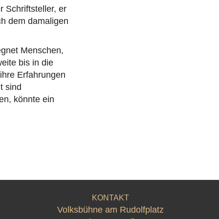
Schriftsteller, er
ach dem damaligen
gegnet Menschen,
eite bis in die
 ihre Erfahrungen
t sind
en, könnte ein
KONTAKT
Volksbühne am Rudolfplatz