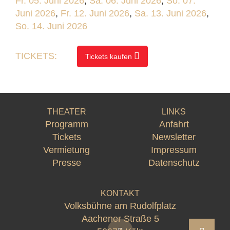
Fr. 05. Juni 2026
,
Sa. 06. Juni 2026
,
So. 07.
Juni 2026
,
Fr. 12. Juni 2026
,
Sa. 13. Juni 2026
,
So. 14. Juni 2026
TICKETS:
Tickets kaufen
THEATER
LINKS
Programm
Anfahrt
Tickets
Newsletter
Vermietung
Impressum
Presse
Datenschutz
KONTAKT
Volksbühne am Rudolfplatz
Aachener Straße 5