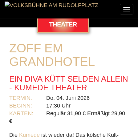
Togg
navi
THEATER
ZOFF EM
GRANDHOTEL
EIN DIVA KÜTT SELDEN ALLEIN
- KUMEDE THEATER
TERMIN:
Do. 04. Juni 2026
BEGINN:
17:30 Uhr
KARTEN:
Regulär 31,90 € Ermäßigt 29,90
€
Die
Kumede
ist wieder da! Das kölsche Kult-