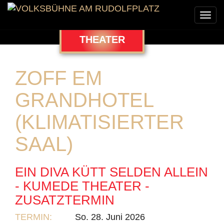
Togg
navi
THEATER
ZOFF EM
GRANDHOTEL
(KLIMATISIERTER
SAAL)
EIN DIVA KÜTT SELDEN ALLEIN
- KUMEDE THEATER -
ZUSATZTERMIN
TERMIN:
So. 28. Juni 2026