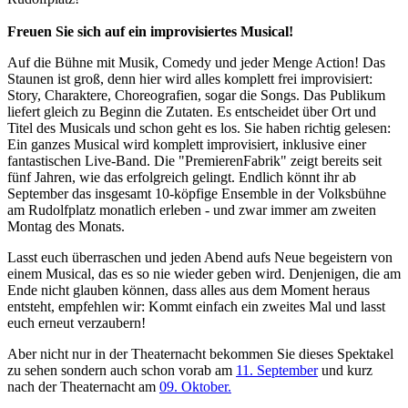
Freuen Sie sich auf ein improvisiertes Musical!
Auf die Bühne mit Musik, Comedy und jeder Menge Action! Das
Staunen ist groß, denn hier wird alles komplett frei improvisiert:
Story, Charaktere, Choreografien, sogar die Songs. Das Publikum
liefert gleich zu Beginn die Zutaten. Es entscheidet über Ort und
Titel des Musicals und schon geht es los. Sie haben richtig gelesen:
Ein ganzes Musical wird komplett improvisiert, inklusive einer
fantastischen Live-Band. Die "PremierenFabrik" zeigt bereits seit
fünf Jahren, wie das erfolgreich gelingt. Endlich könnt ihr ab
September das insgesamt 10-köpfige Ensemble in der Volksbühne
am Rudolfplatz monatlich erleben - und zwar immer am zweiten
Montag des Monats.
Lasst euch überraschen und jeden Abend aufs Neue begeistern von
einem Musical, das es so nie wieder geben wird. Denjenigen, die am
Ende nicht glauben können, dass alles aus dem Moment heraus
entsteht, empfehlen wir: Kommt einfach ein zweites Mal und lasst
euch erneut verzaubern!
Aber nicht nur in der Theaternacht bekommen Sie dieses Spektakel
zu sehen sondern auch schon vorab am
11. September
und kurz
nach der Theaternacht am
09. Oktober.