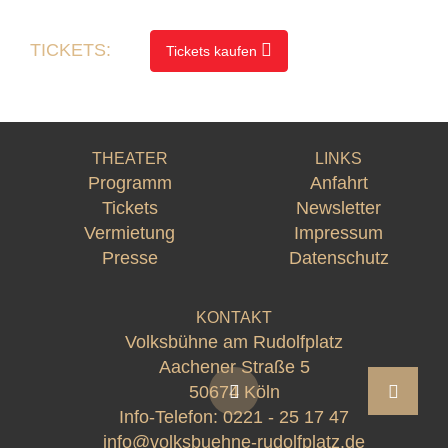
TICKETS:
Tickets kaufen
THEATER
LINKS
Programm
Anfahrt
Tickets
Newsletter
Vermietung
Impressum
Presse
Datenschutz
KONTAKT
Volksbühne am Rudolfplatz
Aachener Straße 5
50674 Köln
Info-Telefon:
0221 - 25 17 47
info@volksbuehne-rudolfplatz.de