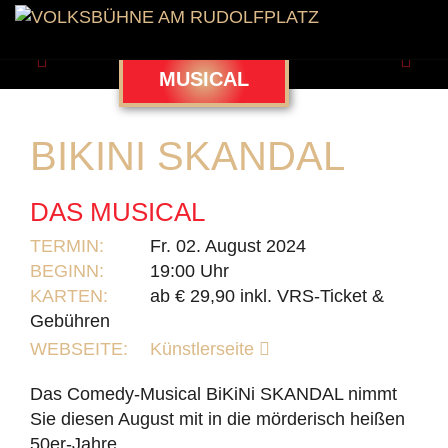
Zurück
Weit
MUSICAL
BIKINI SKANDAL
DAS MUSICAL
TERMIN:
Fr. 02. August 2024
BEGINN:
19:00 Uhr
KARTEN:
ab € 29,90 inkl. VRS-Ticket &
Gebühren
WEBSEITE:
Künstlerseite
Das Comedy-Musical BiKiNi SKANDAL nimmt
Sie diesen August mit in die mörderisch heißen
50er-Jahre.