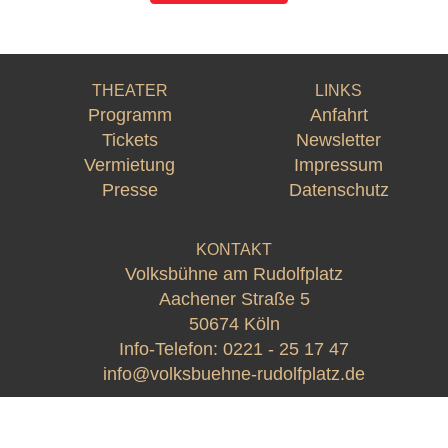
THEATER
LINKS
Programm
Anfahrt
Tickets
Newsletter
Vermietung
Impressum
Presse
Datenschutz
KONTAKT
Volksbühne am Rudolfplatz
Aachener Straße 5
50674 Köln
Info-Telefon:
0221 - 25 17 47
info@volksbuehne-rudolfplatz.de