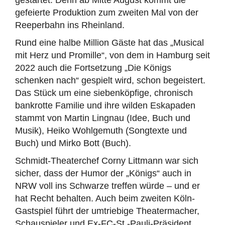
gestartet: Denn ab Mitte August kommt die
gefeierte Produktion zum zweiten Mal von der
Reeperbahn ins Rheinland.
Rund eine halbe Million Gäste hat das „Musical
mit Herz und Promille“, von dem in Hamburg seit
2022 auch die Fortsetzung „Die Königs
schenken nach“ gespielt wird, schon begeistert.
Das Stück um eine siebenköpfige, chronisch
bankrotte Familie und ihre wilden Eskapaden
stammt von Martin Lingnau (Idee, Buch und
Musik), Heiko Wohlgemuth (Songtexte und
Buch) und Mirko Bott (Buch).
Schmidt-Theaterchef Corny Littmann war sich
sicher, dass der Humor der „Königs“ auch in
NRW voll ins Schwarze treffen würde – und er
hat Recht behalten. Auch beim zweiten Köln-
Gastspiel führt der umtriebige Theatermacher,
Schauspieler und Ex-FC-St.-Pauli-Präsident