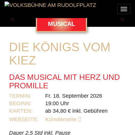
Togg
navi
Zurück
Weit
MUSICAL
DIE KÖNIGS VOM
KIEZ
DAS MUSICAL MIT HERZ UND
PROMILLE
TERMIN:
Fr. 18. September 2026
BEGINN:
19:00 Uhr
KARTEN:
ab 34,80 € inkl. Gebühren
WEBSEITE:
Künstlerseite
Dauer 2,5 Std inkl. Pause