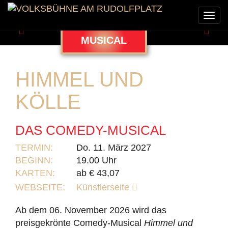
Togg
navi
Zurück
Weit
MUSICAL
HIMMEL UND
KÖLLE
DAS COMEDY-MUSICAL
TERMIN:
Do. 11. März 2027
BEGINN:
19.00 Uhr
KARTEN:
ab € 43,07
WEBSEITE:
Künstlerseite
Ab dem 06. November 2026 wird das
preisgekrönte Comedy-Musical
Himmel und