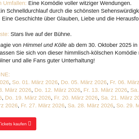
 Umfallen:
Eine Komödie voller witziger Wendungen.
in Schnelldurchlauf durch die schönsten Sehenswürdigke
:
Eine Geschichte über Glauben, Liebe und die Herausf
ste:
Stars live auf der Bühne.
Magie von
Himmel und Kölle
ab dem 30. Oktober 2025 in
Lassen Sie sich von dieser himmlisch-kölschen Komödie 
lner und alle Fans guter Unterhaltung!
NE:
2026
,
So. 01. März 2026
,
Do. 05. März 2026
,
Fr. 06. Mär
8. März 2026
,
Do. 12. März 2026
,
Fr. 13. März 2026
,
Sa.
6
,
Do. 19. März 2026
,
Fr. 20. März 2026
,
Sa. 21. März 2
rz 2026
,
Fr. 27. März 2026
,
Sa. 28. März 2026
,
So. 29. 
Tickets kaufen