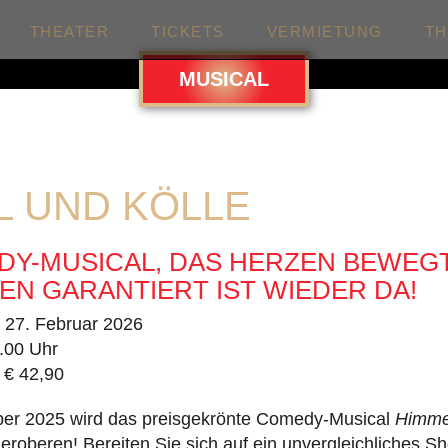
THEATER
TICKETS
VERMIETUNG
T
MUSICAL
L UND KÖLLE
DY-MUSICAL, DAS HERZEN BEWEG
N GARANTIERT IST WIEDER DA!
. 27. Februar 2026
.00 Uhr
 € 42,90
er 2025 wird das preisgekrönte Comedy-Musical
Himmel
eroberen! Bereiten Sie sich auf ein unvergleichliches Sh