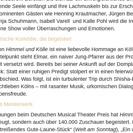
rende Seele einfängt und Ihre Lachmuskeln bis zur Ersc
 prominenten Gästen wie Henning Krautmacher, Jürgen Be
ja Schuhmann, Isabell Varell und Kalle Pohl wird die I
eine Show voller Überraschungen und Emotionen.
ölsche Komödie, die begeistert
von
Himmel und Kölle
ist eine liebevolle Hommage an Köl
elpunkt steht Elmar, ein naiver Jung-Pfarrer aus der Prov
 versetzt wird. Bereits bei seiner Ankunft auf der Dompla
: Statt einer ruhigen Predigt stolpert er in einen feierwü
schied. Was folgt, ist ein turbulenter Trip durch Shisha
chtleben Kölns – mit rasanter Musik, urkomischen Dialo
ebensfreude.
es Meisterwerk
hnungen beim Deutschen Musical Theater Preis hat
Himme
zeugt, sondern auch über 140.000 Zuschauer begeistert. 
mitreißendes Gute-Laune-Stück“ (
Welt am Sonntag
), „Ein