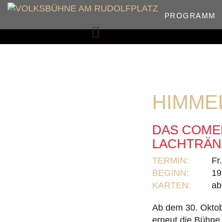
PROGRAMM
Zurück
HIMME
DAS COME
LACHTRÄNE
TERMIN:
Fr
BEGINN:
19
KARTEN:
ab
Ab dem 30. Oktob
erneut die Bühne 