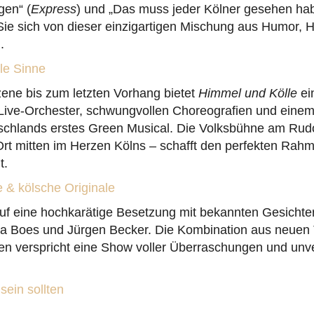
gen“ (
Express
) und „Das muss jeder Kölner gesehen hab
Sie sich von dieser einzigartigen Mischung aus Humor, 
.
lle Sinne
zene bis zum letzten Vorhang bietet
Himmel und Kölle
ei
 Live-Orchester, schwungvollen Choreografien und einem
schlands erstes Green Musical. Die Volksbühne am Rudol
 Ort mitten im Herzen Kölns – schafft den perfekten Rahm
t.
 & kölsche Originale
auf eine hochkarätige Besetzung mit bekannten Gesichte
ja Boes und Jürgen Becker. Die Kombination aus neuen 
len verspricht eine Show voller Überraschungen und unv
ein sollten