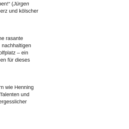
en!“ (
Jürgen
Herz und kölscher
ne rasante
 nachhaltigen
fplatz – ein
en für dieses
rn wie Henning
Talenten und
ergesslicher