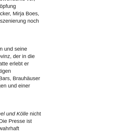
höpfung
cker, Mirja Boes,
nszenierung noch
n und seine
inz, der in die
tte erlebt er
tigen
-Bars, Brauhäuser
gen und einer
l und Kölle
nicht
Die Presse ist
 wahrhaft