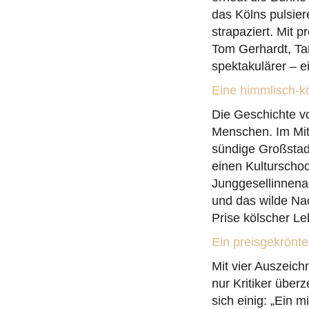
das Kölns pulsie
strapaziert. Mit
Tom Gerhardt, Tan
spektakulärer – 
Eine himmlisch-k
Die Geschichte 
Menschen. Im Mitt
sündige Großstadt
einen Kulturschock
Junggesellinnenab
und das wilde Na
Prise kölscher L
Ein preisgekrönt
Mit vier Auszeic
nur Kritiker über
sich einig: „Ein 