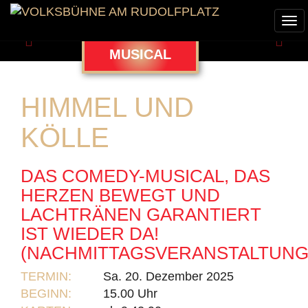
Tog
nav
Zurück
Weit
MUSICAL
HIMMEL UND
KÖLLE
DAS COMEDY-MUSICAL, DAS
HERZEN BEWEGT UND
LACHTRÄNEN GARANTIERT
IST WIEDER DA!
(NACHMITTAGSVERANSTALTUNG
TERMIN:
Sa. 20. Dezember 2025
BEGINN:
15.00 Uhr