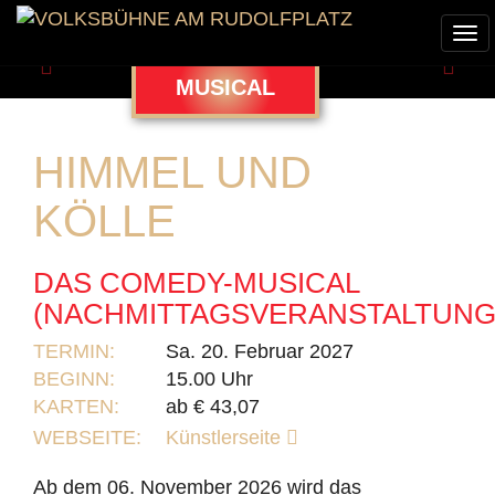
Tog
nav
Zurück
Weit
MUSICAL
HIMMEL UND
KÖLLE
DAS COMEDY-MUSICAL
(NACHMITTAGSVERANSTALTUNG
TERMIN:
Sa. 20. Februar 2027
BEGINN:
15.00 Uhr
KARTEN:
ab € 43,07
WEBSEITE:
Künstlerseite
Ab dem 06. November 2026 wird das