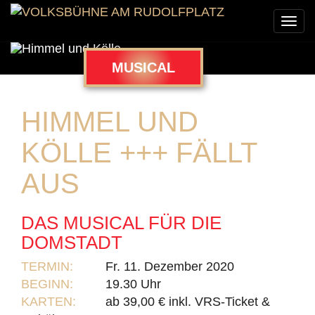
Togg
navi
MUSICAL
HIMMEL UND
KÖLLE +++ FÄLLT
AUS
DAS MUSICAL FÜR DIE
DOMSTADT
TERMIN:
Fr. 11. Dezember 2020
BEGINN:
19.30 Uhr
KARTEN:
ab 39,00 € inkl. VRS-Ticket &