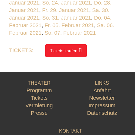
Januar 2021
,
So. 24. Januar 2021
,
Do. 28.
Januar 2021
,
Fr. 29. Januar 2021
,
Sa. 30.
Januar 2021
,
So. 31. Januar 2021
,
Do. 04.
Februar 2021
,
Fr. 05. Februar 2021
,
Sa. 06.
Februar 2021
,
So. 07. Februar 2021
TICKETS:
Tickets kaufen
THEATER
LINKS
Programm
Anfahrt
Tickets
Newsletter
Vermietung
Impressum
Presse
Datenschutz
KONTAKT