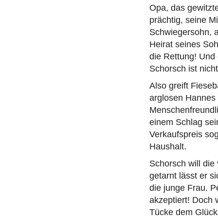
Opa, das gewitzte
prächtig, seine 
Schwiegersohn, au
Heirat seines So
die Rettung! Und
Schorsch ist nich
Also greift Fiese
arglosen Hannes 
Menschenfreundli
einem Schlag sei
Verkaufspreis sog
Haushalt.
Schorsch will die
getarnt lässt er s
die junge Frau. P
akzeptiert! Doch 
Tücke dem Glück 