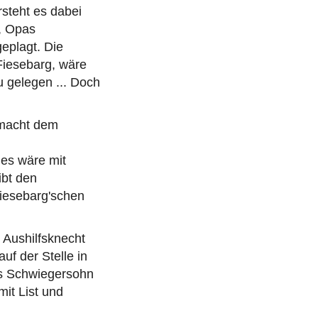
rsteht es dabei
, Opas
eplagt. Die
Fiesebarg, wäre
 gelegen ... Doch
r macht dem
es wäre mit
ibt den
Fiesebarg'schen
 Aushilfsknecht
auf der Stelle in
ls Schwiegersohn
mit List und