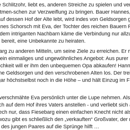
 Schlitzohr, liebt es, anderen Streiche zu spielen und ve
Mitmen-schen zur Verzweiflung zu bringen. Bauer Hannes
f dessen Hof der Alte lebt, wird indes von Geldsorgen g
hnes Schorsch mit Eva, der Tochter des reichen Bauern 
 dem intriganten Nachbarn käme die Verbindung nur allzu
t bereit, eine Unbekannte zu heiraten.
barg zu anderen Mitteln, um seine Ziele zu erreichen. E
ein einmaliges und ungewöhnliches Angebot: Aus purer
chkeit will er ihm den unbequemen Opa abkaufen! Hann
ne Geldsorgen und den verschrobenen Alten los. Der tre
ar höchstselbst noch in die Höhe – und hält Einzug im 
 verschmähte Eva persönlich unter die Lupe nehmen. Als
ich auf dem Hof ihres Vaters anstellen - und verliebt sich 
ech nur, dass Fiesebarg einen einfachen Knecht nicht a
wozu gibt es schließlich den „verkauften“ Großvater, der 
des jungen Paares auf die Sprünge hilft …