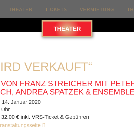
THEATER
TICKETS
VERMIETUNG
T
THEATER
WIRD VERKAUFT“
 VON FRANZ STREICHER MIT PETE
CH, ANDREA SPATZEK & ENSEMBL
. 14. Januar 2020
 Uhr
 32,00 € inkl. VRS-Ticket & Gebühren
ranstaltungsseite