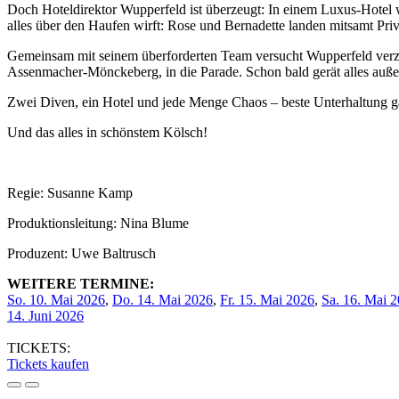
Doch Hoteldirektor Wupperfeld ist überzeugt: In einem Luxus-Hotel wi
alles über den Haufen wirft: Rose und Bernadette landen mitsamt Priva
Gemeinsam mit seinem überforderten Team versucht Wupperfeld verzwei
Assenmacher-Mönckeberg, in die Parade. Schon bald gerät alles auße
Zwei Diven, ein Hotel und jede Menge Chaos – beste Unterhaltung ga
Und das alles in schönstem Kölsch!
Regie: Susanne Kamp
Produktionsleitung: Nina Blume
Produzent: Uwe Baltrusch
WEITERE TERMINE:
So. 10. Mai 2026
,
Do. 14. Mai 2026
,
Fr. 15. Mai 2026
,
Sa. 16. Mai 
14. Juni 2026
TICKETS:
Tickets kaufen