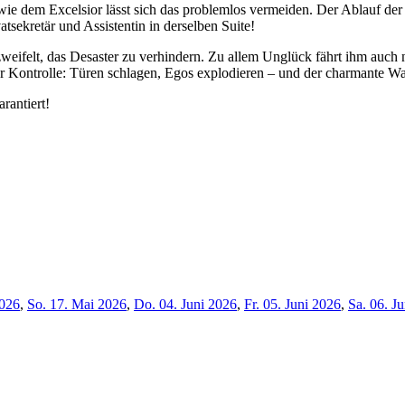
e dem Excelsior lässt sich das problemlos vermeiden. Der Ablauf der G
tsekretär und Assistentin in derselben Suite!
felt, das Desaster zu verhindern. Zu allem Unglück fährt ihm auch no
r Kontrolle: Türen schlagen, Egos explodieren – und der charmante W
rantiert!
2026
,
So. 17. Mai 2026
,
Do. 04. Juni 2026
,
Fr. 05. Juni 2026
,
Sa. 06. J