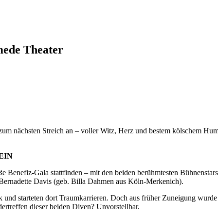
ede Theater
 zum nächsten Streich an – voller Witz, Herz und bestem kölschem Hu
EIN
e Benefiz-Gala stattfinden – mit den beiden berühmtesten Bühnenstars
ernadette Davis (geb. Billa Dahmen aus Köln-Merkenich).
nd starteten dort Traumkarrieren. Doch aus früher Zuneigung wurde rase
dertreffen dieser beiden Diven? Unvorstellbar.