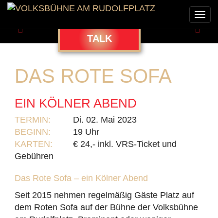
Togg
navi
Zurück
Weit
TALK
DAS ROTE SOFA
EIN KÖLNER ABEND
TERMIN:
Di. 02. Mai 2023
BEGINN:
19 Uhr
KARTEN:
€ 24,- inkl. VRS-Ticket und
Gebühren
Das Rote Sofa – ein Kölner Abend
Seit 2015 nehmen regelmäßig Gäste Platz auf
dem Roten Sofa auf der Bühne der Volksbühne