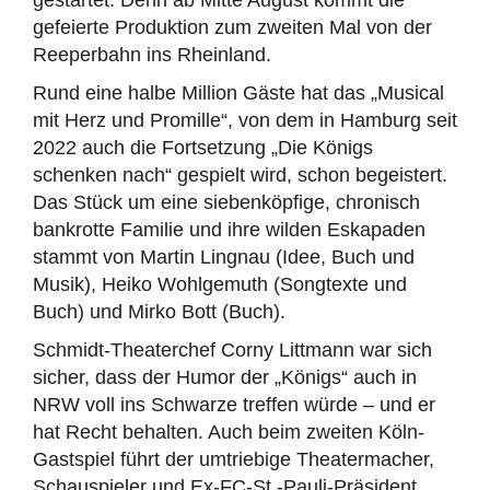
gestartet: Denn ab Mitte August kommt die
gefeierte Produktion zum zweiten Mal von der
Reeperbahn ins Rheinland.
Rund eine halbe Million Gäste hat das „Musical
mit Herz und Promille“, von dem in Hamburg seit
2022 auch die Fortsetzung „Die Königs
schenken nach“ gespielt wird, schon begeistert.
Das Stück um eine siebenköpfige, chronisch
bankrotte Familie und ihre wilden Eskapaden
stammt von Martin Lingnau (Idee, Buch und
Musik), Heiko Wohlgemuth (Songtexte und
Buch) und Mirko Bott (Buch).
Schmidt-Theaterchef Corny Littmann war sich
sicher, dass der Humor der „Königs“ auch in
NRW voll ins Schwarze treffen würde – und er
hat Recht behalten. Auch beim zweiten Köln-
Gastspiel führt der umtriebige Theatermacher,
Schauspieler und Ex-FC-St.-Pauli-Präsident