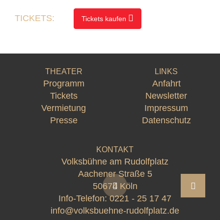
TICKETS:
Tickets kaufen
THEATER
LINKS
Programm
Anfahrt
Tickets
Newsletter
Vermietung
Impressum
Presse
Datenschutz
KONTAKT
Volksbühne am Rudolfplatz
Aachener Straße 5
50674 Köln
Info-Telefon:
0221 - 25 17 47
info@volksbuehne-rudolfplatz.de