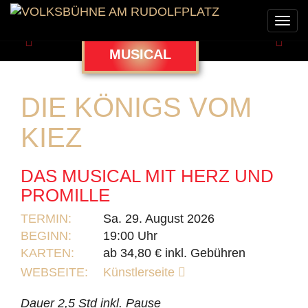
Togg
navi
Zurück
Weit
MUSICAL
DIE KÖNIGS VOM
KIEZ
DAS MUSICAL MIT HERZ UND
PROMILLE
TERMIN:
Sa. 29. August 2026
BEGINN:
19:00 Uhr
KARTEN:
ab 34,80 € inkl. Gebühren
WEBSEITE:
Künstlerseite
Dauer 2,5 Std inkl. Pause