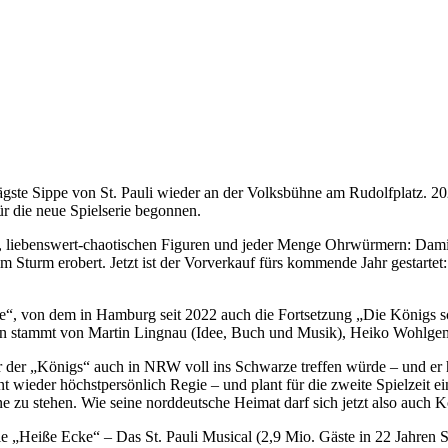
chrägste Sippe von St. Pauli wieder an der Volksbühne am Rudolfplatz.
ür die neue Spielserie begonnen.
en, liebenswert-chaotischen Figuren und jeder Menge Ohrwürmern: Da
 Sturm erobert. Jetzt ist der Vorverkauf fürs kommende Jahr gestarte
le“, von dem in Hamburg seit 2022 auch die Fortsetzung „Die Königs sc
den stammt von Martin Lingnau (Idee, Buch und Musik), Heiko Wohlge
 der „Königs“ auch in NRW voll ins Schwarze treffen würde – und er h
t wieder höchstpersönlich Regie – und plant für die zweite Spielzeit 
hne zu stehen. Wie seine norddeutsche Heimat darf sich jetzt also auch
e „Heiße Ecke“ – Das St. Pauli Musical (2,9 Mio. Gäste in 22 Jahren 