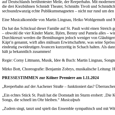
auf Deutschlands berühmtester Meile, der Reeperbahn. Mit modernem V
die drei Kiezbühnen Schmidt Theater, Schmidts Tivoli und Schmidtche
sechsundzwanzig echte Publikumsmagneten – nicht nur rund um den 
Eine Musicalkomödie von Martin Lingnau, Heiko Wohlgemuth und M
Da hat das Schicksal dieser Familie auf St. Pauli wohl einen Streic
– obwohl die vier Kinder Marie, Björn, Benny und Pamela alles – wirk
Durchkreuzt werden die Bemühungen jedoch weniger von Gläubigern un
Käpt’n genannt, wirft alles mühsam Erwirtschaftete, was seine Spröss
eindeutig zweideutigen Avancen kurzzeitig in Schach halten. Als dan
hält ja bekanntlich zusammen!
Regie: Corny Littmann, Musik, Idee & Buch: Martin Lingnau, Song
Mirko Bott, Choreografie: Benjamin Zobrys, musikalische Leitung: 
PRESSESTIMMEN zur Kölner Premiere am 1.11.2024
„Reeperbahn auf der Aachener Straße – funktioniert das? Überrasche
„Ein echtes Stück St. Pauli hat die Domstadt im Sturm erobert: ‚Die
Songs, die schnell im Ohr bleiben.“
Musicalpuls
„Zudem singt, tanzt und spielt das Ensemble sympathisch und mit Wit