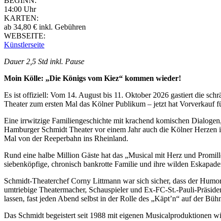
BEGINN:
14:00 Uhr
KARTEN:
ab 34,80 € inkl. Gebühren
WEBSEITE:
Künstlerseite
Dauer 2,5 Std inkl. Pause
Moin Kölle: „Die Königs vom Kiez“ kommen wieder!
Es ist offiziell: Vom 14. August bis 11. Oktober 2026 gastiert die s
Theater zum ersten Mal das Kölner Publikum – jetzt hat Vorverkauf f
Eine irrwitzige Familiengeschichte mit krachend komischen Dialog
Hamburger Schmidt Theater vor einem Jahr auch die Kölner Herzen im
Mal von der Reeperbahn ins Rheinland.
Rund eine halbe Million Gäste hat das „Musical mit Herz und Promil
siebenköpfige, chronisch bankrotte Familie und ihre wilden Eskapa
Schmidt-Theaterchef Corny Littmann war sich sicher, dass der Humor
umtriebige Theatermacher, Schauspieler und Ex-FC-St.-Pauli-Präsiden
lassen, fast jeden Abend selbst in der Rolle des „Käpt’n“ auf der Bü
Das Schmidt begeistert seit 1988 mit eigenen Musicalproduktionen wi