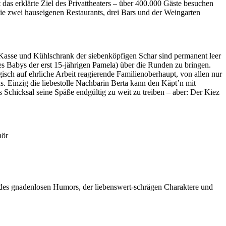
das erklärte Ziel des Privattheaters – über 400.000 Gäste besuchen
die zwei hauseigenen Restaurants, drei Bars und der Weingarten
n Kasse und Kühlschrank der siebenköpfigen Schar sind permanent leer
es Babys der erst 15-jährigen Pamela) über die Runden zu bringen.
ch auf ehrliche Arbeit reagierende Familienoberhaupt, von allen nur
s. Einzig die liebestolle Nachbarin Berta kann den Käpt’n mit
 Schicksal seine Späße endgültig zu weit zu treiben – aber: Der Kiez
nör
k des gnadenlosen Humors, der liebenswert-schrägen Charaktere und