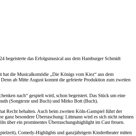
 2024 begeisterte das Erfolgsmusical aus dem Hamburger Schmidt
mit hat die Musicalkomödie „Die Königs vom Kiez“ aus dem
t: Denn ab Mitte August kommt die gefeierte Produktion zum zweiten
henken nach“ gespielt wird, schon begeistert. Das Stück um eine
muth (Songtexte und Buch) und Mirko Bott (Buch).
at Recht behalten. Auch beim zweiten Köln-Gastspiel führt der
eine ganz besondere Überraschung: Littmann wird es sich nicht nehmen
 Köln über ein prominentes Überraschungshighlight im Cast freuen.
Spielzeit), Comedy-Highlights und ganzjährigem Kindertheater mitten