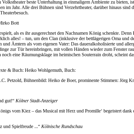
olkstheater beste Unterhaltung in einmaligem Ambiente zu bieten, ist 
n im Jahr. Alle drei Bühnen sind Verzehrtheater, darüber hinaus sind 
Theaterbesuch.
irko Bott
h gespielt, als es ihr ausgerechnet den Nachnamen König schenkte. Den
lich alles! – tun, um den Clan (inklusive der bettlägerigen Oma und d
d Ämtern als vom eigenen Vater: Das daueralkoholisierte und allergis
linge zur Tür hereinbringen, mit vollen Händen wieder zum Fenster rau
n noch eine Räumungsklage im heimischen Souterrain droht, scheint das
texte & Buch: Heiko Wohlgemuth, Buch:
H.C. Petzold, Bühnenbild: Heiko de Boer, prominente Stimmen: Jörg K
nd gut!“
Kölner Stadt-Anzeiger
 Königs vom Kiez – das Musical mit Herz und Promille‘ begeistert dan
z und Spielfreude ...“
Kölnische Rundschau