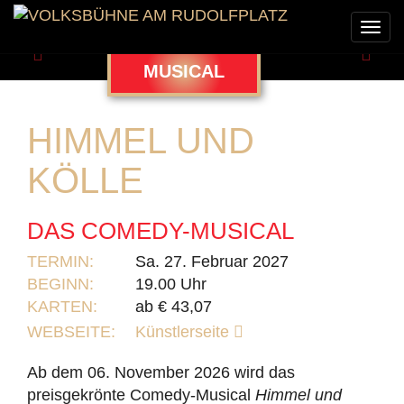
Togg
navi
Zurück
Weit
MUSICAL
HIMMEL UND
KÖLLE
DAS COMEDY-MUSICAL
TERMIN:
Sa. 27. Februar 2027
BEGINN:
19.00 Uhr
KARTEN:
ab € 43,07
WEBSEITE:
Künstlerseite
Ab dem 06. November 2026 wird das
preisgekrönte Comedy-Musical
Himmel und