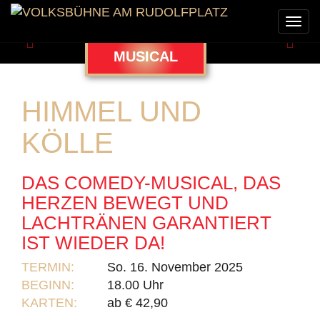
Togg
navi
Zurück
Weit
MUSICAL
HIMMEL UND
KÖLLE
DAS COMEDY-MUSICAL, DAS
HERZEN BEWEGT UND
LACHTRÄNEN GARANTIERT
IST WIEDER DA!
TERMIN:
So. 16. November 2025
BEGINN:
18.00 Uhr
KARTEN:
ab € 42,90