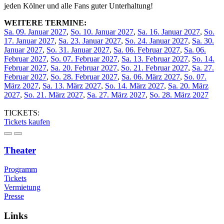
jeden Kölner und alle Fans guter Unterhaltung!
WEITERE TERMINE:
Sa. 09. Januar 2027
,
So. 10. Januar 2027
,
Sa. 16. Januar 2027
,
So.
17. Januar 2027
,
Sa. 23. Januar 2027
,
So. 24. Januar 2027
,
Sa. 30.
Januar 2027
,
So. 31. Januar 2027
,
Sa. 06. Februar 2027
,
Sa. 06.
Februar 2027
,
So. 07. Februar 2027
,
Sa. 13. Februar 2027
,
So. 14.
Februar 2027
,
Sa. 20. Februar 2027
,
So. 21. Februar 2027
,
Sa. 27.
Februar 2027
,
So. 28. Februar 2027
,
Sa. 06. März 2027
,
So. 07.
März 2027
,
Sa. 13. März 2027
,
So. 14. März 2027
,
Sa. 20. März
2027
,
So. 21. März 2027
,
Sa. 27. März 2027
,
So. 28. März 2027
TICKETS:
Tickets kaufen
Theater
Programm
Tickets
Vermietung
Presse
Links