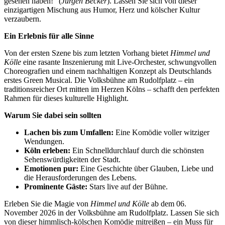
gesehen haben!“ (
Jürgen Becker
). Lassen Sie sich von dieser
einzigartigen Mischung aus Humor, Herz und kölscher Kultur
verzaubern.
Ein Erlebnis für alle Sinne
Von der ersten Szene bis zum letzten Vorhang bietet
Himmel und
Kölle
eine rasante Inszenierung mit Live-Orchester, schwungvollen
Choreografien und einem nachhaltigen Konzept als Deutschlands
erstes Green Musical. Die Volksbühne am Rudolfplatz – ein
traditionsreicher Ort mitten im Herzen Kölns – schafft den perfekten
Rahmen für dieses kulturelle Highlight.
Warum Sie dabei sein sollten
Lachen bis zum Umfallen:
Eine Komödie voller witziger
Wendungen.
Köln erleben:
Ein Schnelldurchlauf durch die schönsten
Sehenswürdigkeiten der Stadt.
Emotionen pur:
Eine Geschichte über Glauben, Liebe und
die Herausforderungen des Lebens.
Prominente Gäste:
Stars live auf der Bühne.
Erleben Sie die Magie von
Himmel und Kölle
ab dem 06.
November 2026 in der Volksbühne am Rudolfplatz. Lassen Sie sich
von dieser himmlisch-kölschen Komödie mitreißen – ein Muss für