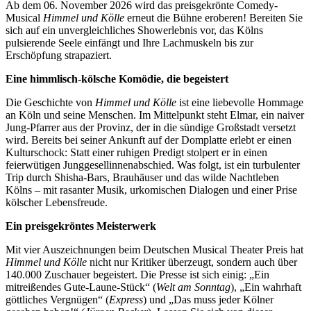
Ab dem 06. November 2026 wird das preisgekrönte Comedy-
Musical
Himmel und Kölle
erneut die Bühne eroberen! Bereiten Sie
sich auf ein unvergleichliches Showerlebnis vor, das Kölns
pulsierende Seele einfängt und Ihre Lachmuskeln bis zur
Erschöpfung strapaziert.
Eine himmlisch-kölsche Komödie, die begeistert
Die Geschichte von
Himmel und Kölle
ist eine liebevolle Hommage
an Köln und seine Menschen. Im Mittelpunkt steht Elmar, ein naiver
Jung-Pfarrer aus der Provinz, der in die sündige Großstadt versetzt
wird. Bereits bei seiner Ankunft auf der Domplatte erlebt er einen
Kulturschock: Statt einer ruhigen Predigt stolpert er in einen
feierwütigen Junggesellinnenabschied. Was folgt, ist ein turbulenter
Trip durch Shisha-Bars, Brauhäuser und das wilde Nachtleben
Kölns – mit rasanter Musik, urkomischen Dialogen und einer Prise
kölscher Lebensfreude.
Ein preisgekröntes Meisterwerk
Mit vier Auszeichnungen beim Deutschen Musical Theater Preis hat
Himmel und Kölle
nicht nur Kritiker überzeugt, sondern auch über
140.000 Zuschauer begeistert. Die Presse ist sich einig: „Ein
mitreißendes Gute-Laune-Stück“ (
Welt am Sonntag
), „Ein wahrhaft
göttliches Vergnügen“ (
Express
) und „Das muss jeder Kölner