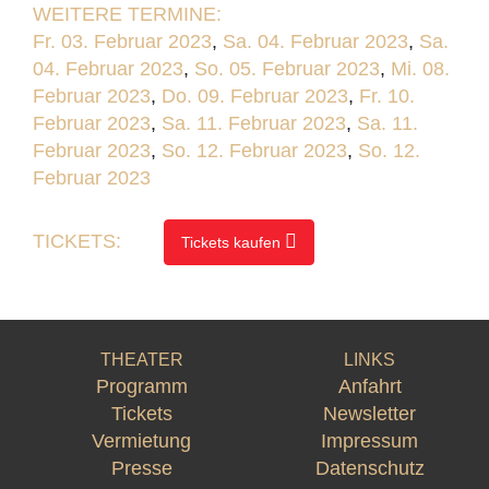
WEITERE TERMINE:
Fr. 03. Februar 2023
,
Sa. 04. Februar 2023
,
Sa.
04. Februar 2023
,
So. 05. Februar 2023
,
Mi. 08.
Februar 2023
,
Do. 09. Februar 2023
,
Fr. 10.
Februar 2023
,
Sa. 11. Februar 2023
,
Sa. 11.
Februar 2023
,
So. 12. Februar 2023
,
So. 12.
Februar 2023
TICKETS:
Tickets kaufen
THEATER
LINKS
Programm
Anfahrt
Tickets
Newsletter
Vermietung
Impressum
Presse
Datenschutz