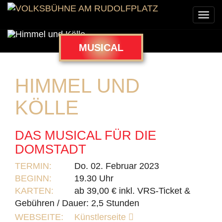
Togg
navi
MUSICAL
HIMMEL UND
KÖLLE
DAS MUSICAL FÜR DIE
DOMSTADT
TERMIN:
Do. 02. Februar 2023
BEGINN:
19.30 Uhr
KARTEN:
ab 39,00 € inkl. VRS-Ticket &
Gebühren / Dauer: 2,5 Stunden
WEBSEITE:
Künstlerseite