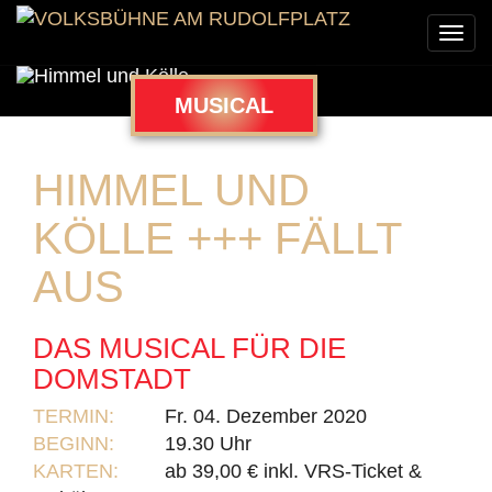
Togg
navi
MUSICAL
HIMMEL UND
KÖLLE +++ FÄLLT
AUS
DAS MUSICAL FÜR DIE
DOMSTADT
TERMIN:
Fr. 04. Dezember 2020
BEGINN:
19.30 Uhr
KARTEN:
ab 39,00 € inkl. VRS-Ticket &