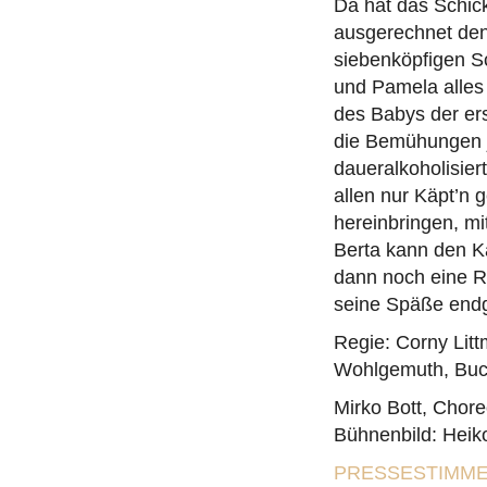
Da hat das Schicks
ausgerechnet de
siebenköpfigen Sc
und Pamela alles 
des Babys der er
die Bemühungen j
daueralkoholisier
allen nur Käpt’n 
hereinbringen, mi
Berta kann den Kä
dann noch eine R
seine Späße endgü
Regie: Corny Lit
Wohlgemuth, Buc
Mirko Bott, Chore
Bühnenbild: Heik
PRESSESTIMMEN 