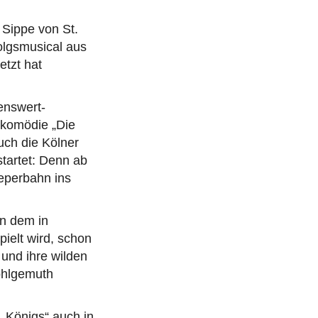
e Sippe von St.
olgsmusical aus
tzt hat
enswert-
lkomödie „Die
ch die Kölner
startet: Denn ab
eperbahn ins
on dem in
ielt wird, schon
 und ihre wilden
ohlgemuth
„Königs“ auch in