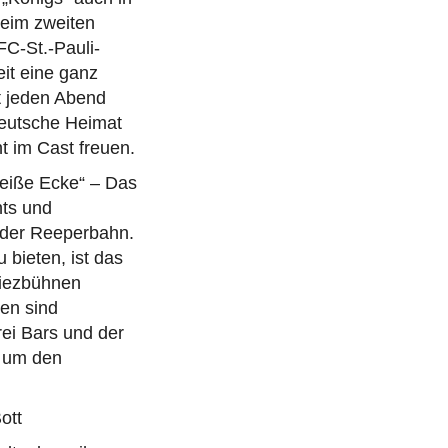
beim zweiten
FC-St.-Pauli-
eit eine ganz
t jeden Abend
deutsche Heimat
t im Cast freuen.
Heiße Ecke“ – Das
hts und
 der Reeperbahn.
bieten, ist das
Kiezbühnen
nen sind
rei Bars und der
d um den
ott