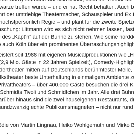
warze treffen würde – und er hat Recht behalten. Auch 
hrt der umtriebige Theatermacher, Schauspieler und Ex-
höchstpersönlich Regie – und plant für die zweite Spielz
schung: Littmann wird es sich nicht nehmen lassen, fas
le des „Käpt’n“ auf der Bühne zu stehen. Wie seine nord
lso auch Köln über ein prominentes Überraschungshighligh
istert seit 1988 mit eigenen Musicalproduktionen wie „
 (2,9 Mio. Gäste in 22 Jahren Spielzeit), Comedy-Highlig
dertheater mitten auf Deutschlands berühmtester Meile,
stheater beste Unterhaltung in einmaligem Ambiente zu 
 Privattheaters – über 400.000 Gäste besuchen die drei 
Schmidts Tivoli und Schmidtchen im Jahr. Alle drei Büh
arüber hinaus sind die zwei hauseigenen Restaurants, d
undzwanzig echte Publikumsmagneten – nicht nur run
die von Martin Lingnau, Heiko Wohlgemuth und Mirko B