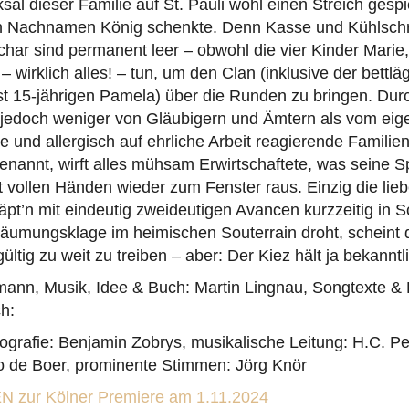
al dieser Familie auf St. Pauli wohl einen Streich gespiel
n Nachnamen König schenkte. Denn Kasse und Kühlsch
har sind permanent leer – obwohl die vier Kinder Marie
– wirklich alles! – tun, um den Clan (inklusive der bett
st 15-jährigen Pamela) über die Runden zu bringen. Dur
edoch weniger von Gläubigern und Ämtern als vom eig
te und allergisch auf ehrliche Arbeit reagierende Famili
genannt, wirft alles mühsam Erwirtschaftete, was seine S
t vollen Händen wieder zum Fenster raus. Einzig die lie
pt’n mit eindeutig zweideutigen Avancen kurzzeitig in S
äumungsklage im heimischen Souterrain droht, scheint 
ltig zu weit zu treiben – aber: Der Kiez hält ja bekann
tmann, Musik, Idee & Buch: Martin Lingnau, Songtexte &
h:
ografie: Benjamin Zobrys, musikalische Leitung: H.C. Pe
o de Boer, prominente Stimmen: Jörg Knör
zur Kölner Premiere am 1.11.2024