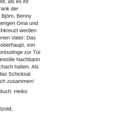
t, als es ihr
rank der
, Björn, Benny
lägerigen Oma und
chkreuzt werden
enen Vater: Das
enoberhaupt, von
prösslinge zur Tür
bestolle Nachbarin
chach halten. Als
das Schicksal
tlich zusammen!
 Buch: Heiko
tzold,