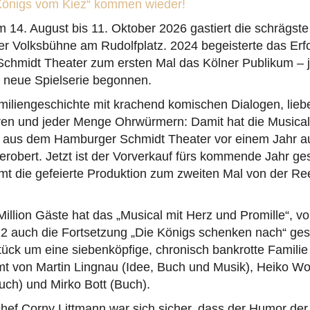
 Königs vom Kiez“ kommen wieder!
Vom 14. August bis 11. Oktober 2026 gastiert die schrägst
er Volksbühne am Rudolfplatz. 2024 begeisterte das Erf
hmidt Theater zum ersten Mal das Kölner Publikum – je
e neue Spielserie begonnen.
amiliengeschichte mit krachend komischen Dialogen, lieb
ren und jeder Menge Ohrwürmern: Damit hat die Musica
 aus dem Hamburger Schmidt Theater vor einem Jahr au
robert. Jetzt ist der Vorverkauf fürs kommende Jahr ge
mt die gefeierte Produktion zum zweiten Mal von der Re
illion Gäste hat das „Musical mit Herz und Promille“, v
2 auch die Fortsetzung „Die Königs schenken nach“ gesp
tück um eine siebenköpfige, chronisch bankrotte Familie
 von Martin Lingnau (Idee, Buch und Musik), Heiko W
uch) und Mirko Bott (Buch).
ef Corny Littmann war sich sicher, dass der Humor der 