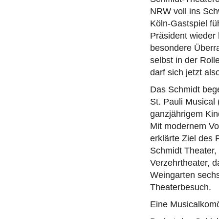
NRW voll ins Sch
Köln-Gastspiel fü
Präsident wieder 
besondere Überra
selbst in der Rol
darf sich jetzt a
Das Schmidt bege
St. Pauli Musical
ganzjährigem Kin
Mit modernem Volk
erklärte Ziel des
Schmidt Theater, 
Verzehrtheater, d
Weingarten sechs
Theaterbesuch.
Eine Musicalkomö