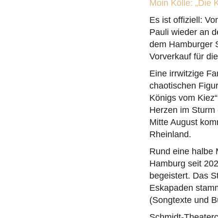
Moin Kölle: „Die
Es ist offiziell: 
Pauli wieder an d
dem Hamburger Sc
Vorverkauf für di
Eine irrwitzige F
chaotischen Figu
Königs vom Kiez“
Herzen im Sturm e
Mitte August kom
Rheinland.
Rund eine halbe M
Hamburg seit 202
begeistert. Das S
Eskapaden stammt
(Songtexte und B
Schmidt-Theaterch