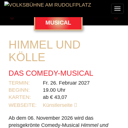
Togg
navi
Zurück
Weit
MUSICAL
HIMMEL UND
KÖLLE
DAS COMEDY-MUSICAL
TERMIN:
Fr. 26. Februar 2027
BEGINN:
19.00 Uhr
KARTEN:
ab € 43,07
WEBSEITE:
Künstlerseite
Ab dem 06. November 2026 wird das
preisgekrönte Comedy-Musical
Himmel und