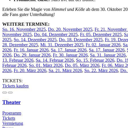
Erleben Sie die Magie von
Himmel und Kölle
ab dem 30. Oktober 202
alle Fans guter Unterhaltung!
WEITERE TERMINE:
So. 16. November 2025
,
Do. 20. November 2025
,
Fr. 21. November
November 2025
,
Do. 04. Dezember 2025
,
Fr. 05. Dezember 2025
,
S
2025
,
So. 14. Dezember 2025
,
Do. 18. Dezember 2025
,
Fr. 19. Dez
28. Dezember 2025
,
Mi. 31. Dezember 2025
,
Fr. 02. Januar 2026
,
Sa
2026
,
Fr. 16. Januar 2026
,
Sa. 17. Januar 2026
,
Sa. 17. Januar 2026
,
2026
,
Do. 29. Januar 2026
,
Fr. 30. Januar 2026
,
Sa. 31. Januar 2026
,
13. Februar 2026
,
Sa. 14. Februar 2026
,
So. 15. Februar 2026
,
Do. 1
Februar 2026
,
So. 01. März 2026
,
Do. 05. März 2026
,
Fr. 06. März 
2026
,
Fr. 20. März 2026
,
Sa. 21. März 2026
,
So. 22. März 2026
,
Do.
TICKETS:
Tickets kaufen
Theater
Programm
Tickets
Vermietung