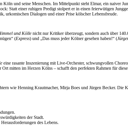
 Köln und seine Menschen. Im Mittelpunkt steht Elmar, ein naiver Jung-
ck: Statt einer ruhigen Predigt stolpert er in einen feierwütigen Jungge
ik, urkomischen Dialogen und einer Prise kölscher Lebensfreude.
Himmel und Kölle
nicht nur Kritiker überzeugt, sondern auch über 140.0
gnügen“ (
Express
) und „Das muss jeder Kölner gesehen haben!“ (
Jürge
le
eine rasante Inszenierung mit Live-Orchester, schwungvollen Choreo
 Ort mitten im Herzen Kölns – schafft den perfekten Rahmen für dieses
chtern wie Henning Krautmacher, Mirja Boes und Jürgen Becker. Die K
ndungen.
swürdigkeiten der Stadt.
e Herausforderungen des Lebens.