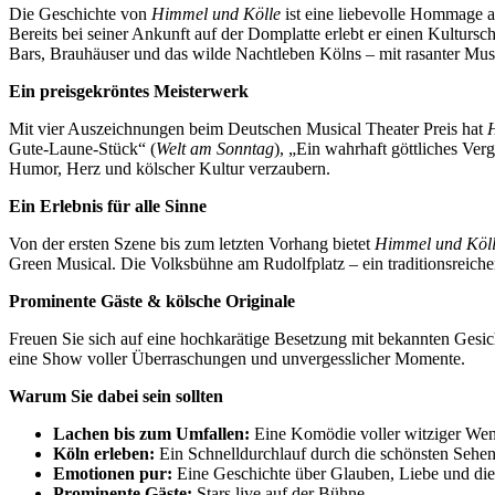
Die Geschichte von
Himmel und Kölle
ist eine liebevolle Hommage an
Bereits bei seiner Ankunft auf der Domplatte erlebt er einen Kulturscho
Bars, Brauhäuser und das wilde Nachtleben Kölns – mit rasanter Mus
Ein preisgekröntes Meisterwerk
Mit vier Auszeichnungen beim Deutschen Musical Theater Preis hat
Gute-Laune-Stück“ (
Welt am Sonntag
), „Ein wahrhaft göttliches Ver
Humor, Herz und kölscher Kultur verzaubern.
Ein Erlebnis für alle Sinne
Von der ersten Szene bis zum letzten Vorhang bietet
Himmel und Köl
Green Musical. Die Volksbühne am Rudolfplatz – ein traditionsreicher
Prominente Gäste & kölsche Originale
Freuen Sie sich auf eine hochkarätige Besetzung mit bekannten Gesi
eine Show voller Überraschungen und unvergesslicher Momente.
Warum Sie dabei sein sollten
Lachen bis zum Umfallen:
Eine Komödie voller witziger We
Köln erleben:
Ein Schnelldurchlauf durch die schönsten Sehen
Emotionen pur:
Eine Geschichte über Glauben, Liebe und di
Prominente Gäste:
Stars live auf der Bühne.