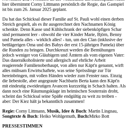
hier übernimmt Corny Littmann persönlich die Regie, das Gastspiel
ist bis zum 26. Januar 2025 geplant.
Da hat das Schicksal dieser Familie auf St. Pauli wohl einen derben
Streich gespielt, als es ihr ausgerechnet den Nachnamen König
schenkte. Denn Kasse und Kühlschrank der siebenköpfigen Schar
sind permanent leer - obwohl die vier Kinder Marie, Björn, Benny
und Pamela alles - wirklich alles! - tun, um den Clan (inklusive der
bettlägerigen Oma und des Babys der erst 15-jährigen Pamela) über
die Runden zu bringen. Durchkreuzt werden die Bemühungen
jedoch weniger von Gläubigern und Ämtern als vom eigenen Vater:
Das daueralkoholisierte und allergisch auf ehrliche Arbeit
reagierende Familienoberhaupt, von allen nur Käpt'n genannt, wirft
alles mühsam Erwirtschaftete, was seine Sprösslinge zur Tür
hereinbringen, mit vollen Händen wieder zum Fenster raus. Einzig
die liebestolle, aber angegraute Nachbarin Berta kann den Käpt'n
mit eindeutig zweideutigen Avancen kurzzeitig in Schach halten. Als
dann noch eine Räumungsklage im heimischen Souterrain droht,
scheint das Schicksal seine Späße endgültig zu weit zu treiben -
aber: Der Kiez hält ja bekanntlich zusammen!
Regie:
Corny Littmann,
Musik, Idee & Buch
: Martin Lingnau,
Songtexte & Buch
: Heiko Wohlgemuth,
Buch:
Mirko Bott
PRESSESTIMMEN