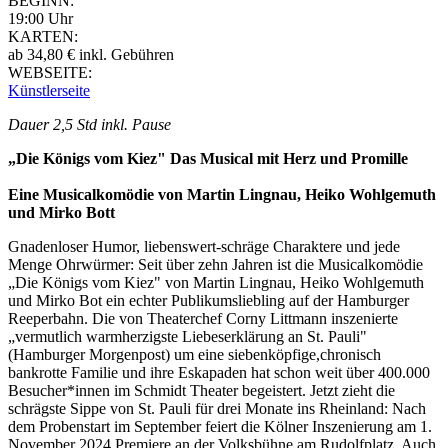
BEGINN:
19:00 Uhr
KARTEN:
ab 34,80 € inkl. Gebühren
WEBSEITE:
Künstlerseite
Dauer 2,5 Std inkl. Pause
„Die Königs vom Kiez" Das Musical mit Herz und Promille
Eine Musicalkomödie von Martin Lingnau, Heiko Wohlgemuth
und Mirko Bott
Gnadenloser Humor, liebenswert-schräge Charaktere und jede
Menge Ohrwürmer: Seit über zehn Jahren ist die Musicalkomödie
„Die Königs vom Kiez" von Martin Lingnau, Heiko Wohlgemuth
und Mirko Bot ein echter Publikumsliebling auf der Hamburger
Reeperbahn. Die von Theaterchef Corny Littmann inszenierte
„vermutlich warmherzigste Liebeserklärung an St. Pauli"
(Hamburger Morgenpost) um eine siebenköpfige,chronisch
bankrotte Familie und ihre Eskapaden hat schon weit über 400.000
Besucher*innen im Schmidt Theater begeistert. Jetzt zieht die
schrägste Sippe von St. Pauli für drei Monate ins Rheinland: Nach
dem Probenstart im September feiert die Kölner Inszenierung am 1.
November 2024 Premiere an der Volksbühne am Rudolfplatz. Auch