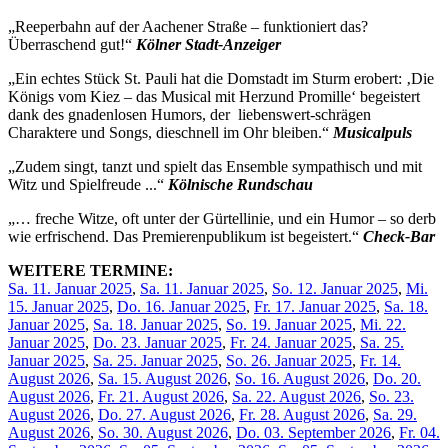
„Reeperbahn auf der Aachener Straße – funktioniert das?
Überraschend gut!“
Kölner Stadt-Anzeiger
„Ein echtes Stück St. Pauli hat die Domstadt im Sturm erobert: ‚Die
Königs vom Kiez – das Musical mit Herzund Promille‘ begeistert
dank des gnadenlosen Humors, der liebenswert-schrägen
Charaktere und Songs, dieschnell im Ohr bleiben.“
Musicalpuls
„Zudem singt, tanzt und spielt das Ensemble sympathisch und mit
Witz und Spielfreude ...“
Kölnische Rundschau
„… freche Witze, oft unter der Gürtellinie, und ein Humor – so derb
wie erfrischend. Das Premierenpublikum ist begeistert.“
Check-Bar
WEITERE TERMINE:
Sa. 11. Januar 2025
,
Sa. 11. Januar 2025
,
So. 12. Januar 2025
,
Mi.
15. Januar 2025
,
Do. 16. Januar 2025
,
Fr. 17. Januar 2025
,
Sa. 18.
Januar 2025
,
Sa. 18. Januar 2025
,
So. 19. Januar 2025
,
Mi. 22.
Januar 2025
,
Do. 23. Januar 2025
,
Fr. 24. Januar 2025
,
Sa. 25.
Januar 2025
,
Sa. 25. Januar 2025
,
So. 26. Januar 2025
,
Fr. 14.
August 2026
,
Sa. 15. August 2026
,
So. 16. August 2026
,
Do. 20.
August 2026
,
Fr. 21. August 2026
,
Sa. 22. August 2026
,
So. 23.
August 2026
,
Do. 27. August 2026
,
Fr. 28. August 2026
,
Sa. 29.
August 2026
,
So. 30. August 2026
,
Do. 03. September 2026
,
Fr. 04.