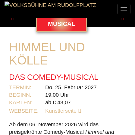
Togg
navi
Zurück
Weit
MUSICAL
HIMMEL UND
KÖLLE
DAS COMEDY-MUSICAL
TERMIN:
Do. 25. Februar 2027
BEGINN:
19.00 Uhr
KARTEN:
ab € 43,07
WEBSEITE:
Künstlerseite
Ab dem 06. November 2026 wird das
preisgekrönte Comedy-Musical
Himmel und