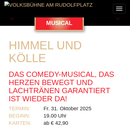
Togg
navi
Zurück
Weit
MUSICAL
HIMMEL UND
KÖLLE
DAS COMEDY-MUSICAL, DAS
HERZEN BEWEGT UND
LACHTRÄNEN GARANTIERT
IST WIEDER DA!
TERMIN:
Fr. 31. Oktober 2025
BEGINN:
19.00 Uhr
KARTEN:
ab € 42,90