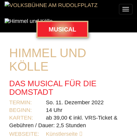
Togg
navi
MUSICAL
HIMMEL UND
KÖLLE
DAS MUSICAL FÜR DIE
DOMSTADT
TERMIN:
So. 11. Dezember 2022
BEGINN:
14 Uhr
KARTEN:
ab 39,00 € inkl. VRS-Ticket &
Gebühren / Dauer: 2,5 Stunden
WEBSEITE:
Künstlerseite