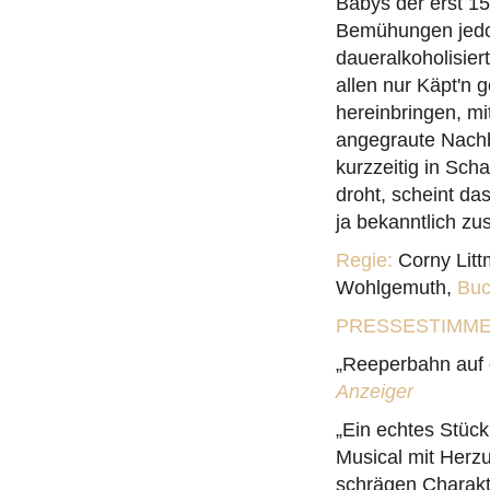
Babys der erst 1
Bemühungen jedoc
daueralkoholisier
allen nur Käpt'n 
hereinbringen, mi
angegraute Nachb
kurzzeitig in Sc
droht, scheint da
ja bekanntlich z
Regie:
Corny Lit
Wohlgemuth,
Buc
PRESSESTIMM
„Reeperbahn auf 
Anzeiger
„Ein echtes Stück
Musical mit Herz
schrägen Charakt