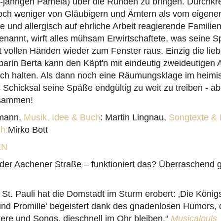
5-jährigen Pamela) über die Runden zu bringen. Durchkr
h weniger von Gläubigern und Ämtern als vom eigenen
te und allergisch auf ehrliche Arbeit reagierende Famili
genannt, wirft alles mühsam Erwirtschaftete, was seine S
t vollen Händen wieder zum Fenster raus. Einzig die lieb
arin Berta kann den Käpt'n mit eindeutig zweideutigen
hach halten. Als dann noch eine Räumungsklage im heimi
s Schicksal seine Späße endgültig zu weit zu treiben - ab
usammen!
tmann,
Musik, Idee & Buch
: Martin Lingnau,
Songtexte &
h:
Mirko Bott
EN
der Aachener Straße – funktioniert das? Überraschend g
 St. Pauli hat die Domstadt im Sturm erobert: ‚Die Köni
und Promille‘ begeistert dank des gnadenlosen Humors, 
ere und Songs, dieschnell im Ohr bleiben.“
Musicalpuls