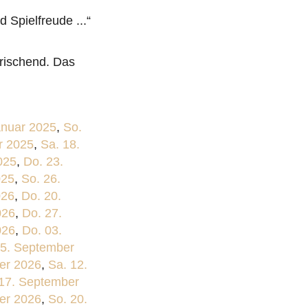
 Spielfreude ...“
frischend. Das
anuar 2025
,
So.
r 2025
,
Sa. 18.
025
,
Do. 23.
025
,
So. 26.
026
,
Do. 20.
026
,
Do. 27.
026
,
Do. 03.
05. September
ber 2026
,
Sa. 12.
17. September
er 2026
,
So. 20.