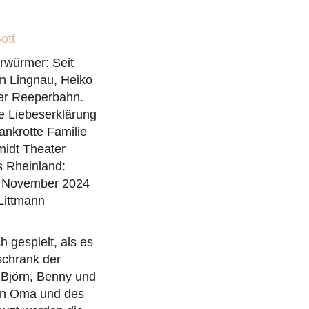
Bott
rwürmer: Seit
in Lingnau, Heiko
ger Reeperbahn.
e Liebeserklärung
ankrotte Familie
midt Theater
ns Rheinland:
1. November 2024
Littmann
h gespielt, als es
schrank der
 Björn, Benny und
igen Oma und des