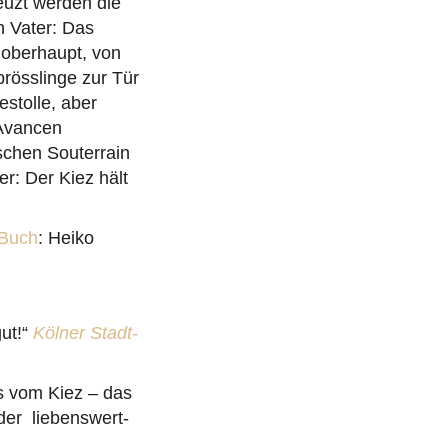
euzt werden die
 Vater: Das
enoberhaupt, von
prösslinge zur Tür
estolle, aber
 Avancen
schen Souterrain
er: Der Kiez hält
 Buch
: Heiko
ut!“
Kölner Stadt-
gs vom Kiez – das
der liebenswert-