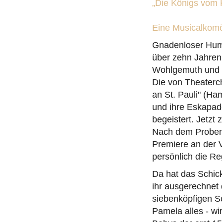
„Die Königs vom 
Eine Musicalkomö
Gnadenloser Humo
über zehn Jahren
Wohlgemuth und M
Die von Theaterch
an St. Pauli" (H
und ihre Eskapad
begeistert. Jetzt 
Nach dem Probens
Premiere an der 
persönlich die Re
Da hat das Schick
ihr ausgerechnet
siebenköpfigen Sc
Pamela alles - wi