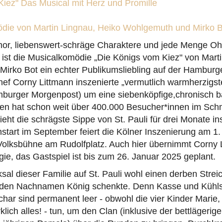
Kiez" Das Musical mit Herz und Promille
die von Martin Lingnau, Heiko Wohlgemuth und Mirko 
r, liebenswert-schräge Charaktere und jede Menge Oh
 ist die Musicalkomödie „Die Königs vom Kiez" von Mart
irko Bot ein echter Publikumsliebling auf der Hambur
ef Corny Littmann inszenierte „vermutlich warmherzigst
amburger Morgenpost) um eine siebenköpfige,chronisch b
en hat schon weit über 400.000 Besucher*innen im Sch
zieht die schrägste Sippe von St. Pauli für drei Monate i
tart im September feiert die Kölner Inszenierung am 
Volksbühne am Rudolfplatz. Auch hier übernimmt Corny 
gie, das Gastspiel ist bis zum 26. Januar 2025 geplant.
sal dieser Familie auf St. Pauli wohl einen derben Streic
 den Nachnamen König schenkte. Denn Kasse und Kühl
har sind permanent leer - obwohl die vier Kinder Marie,
rklich alles! - tun, um den Clan (inklusive der bettläger