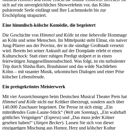
sich auf ein unvergleichliches Showerlebnis vor, das Kölns
pulsierende Seele einfängt und Ihre Lachmuskeln bis zur
Erschöpfung strapaziert.
Eine himmlisch-kölsche Komödie, die begeistert
Die Geschichte von
Himmel und Kölle
ist eine liebevolle Hommage
an Köln und seine Menschen. Im Mittelpunkt steht Elmar, ein naiver
Jung-Pfarrer aus der Provinz, der in die sündige Großstadt versetzt
wird. Bereits bei seiner Ankunft auf der Domplatte erlebt er einen
Kulturschock: Statt einer ruhigen Predigt stolpert er in einen
feierwütigen Junggesellinnenabschied. Was folgt, ist ein turbulenter
Trip durch Shisha-Bars, Brauhäuser und das wilde Nachtleben
Kölns – mit rasanter Musik, urkomischen Dialogen und einer Prise
kölscher Lebensfreude.
Ein preisgekröntes Meisterwerk
Mit vier Auszeichnungen beim Deutschen Musical Theater Preis hat
Himmel und Kölle
nicht nur Kritiker überzeugt, sondern auch über
140.000 Zuschauer begeistert. Die Presse ist sich einig: „Ein
mitreißendes Gute-Laune-Stück“ (
Welt am Sonntag
), „Ein wahrhaft
göttliches Vergnügen“ (
Express
) und „Das muss jeder Kölner
gesehen haben!“ (
Jürgen Becker
). Lassen Sie sich von dieser
einzigartigen Mischung aus Humor, Herz und kölscher Kultur