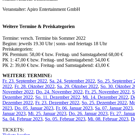
Veranstalter: Apiro Entertainment GmbH
Weitere Termine & Preiskategorien
Termine: versch. Termine bis Sommer 2022
Beginn: jeweils 19.30 Uhr | sonn- und feiertags 18 Uhr
Preiskategorien:
PK Premium: 58,00 € bzw. Freitag- und Samstagabend 68,00 €
PK 1: 47,00 € bzw. Freitag- und Samstagabend: 54,00 €
PK 2: 39,00 € bzw. Freitag- und Samstagabend: 43,00 €
WEITERE TERMINE:
Fr. 23. September 2022
,
Sa. 24. September 2022
,
So. 25. September 
2022
,
Fr. 28. Oktober 2022
,
Sa. 29. Oktober 2022
,
So. 30. Oktober 
November 2022
,
Do. 24. November 2022
,
Fr. 25. November 2022
,
S
Dezember 2022
,
So. 11. Dezember 2022
,
Mi. 14. Dezember 2022
,
Do
Dezember 2022
,
Fr. 23. Dezember 2022
,
So. 25. Dezember 2022
,
Mo
2023
,
Do. 05. Januar 2023
,
Fr. 06. Januar 2023
,
Sa. 07. Januar 2023
,
Januar 2023
,
Mi. 25. Januar 2023
,
Do. 26. Januar 2023
,
Fr. 27. Janu
Sa. 04. Februar 2023
,
So. 05. Februar 2023
,
Mi. 08. Februar 2023
,
Do
TICKETS: