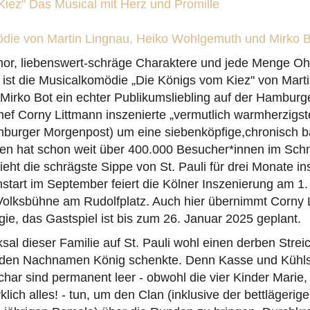
Kiez" Das Musical mit Herz und Promille
die von Martin Lingnau, Heiko Wohlgemuth und Mirko 
r, liebenswert-schräge Charaktere und jede Menge Oh
 ist die Musicalkomödie „Die Königs vom Kiez" von Mart
irko Bot ein echter Publikumsliebling auf der Hambur
ef Corny Littmann inszenierte „vermutlich warmherzigst
amburger Morgenpost) um eine siebenköpfige,chronisch b
en hat schon weit über 400.000 Besucher*innen im Sch
zieht die schrägste Sippe von St. Pauli für drei Monate i
tart im September feiert die Kölner Inszenierung am 
Volksbühne am Rudolfplatz. Auch hier übernimmt Corny 
gie, das Gastspiel ist bis zum 26. Januar 2025 geplant.
sal dieser Familie auf St. Pauli wohl einen derben Streic
 den Nachnamen König schenkte. Denn Kasse und Kühl
har sind permanent leer - obwohl die vier Kinder Marie,
rklich alles! - tun, um den Clan (inklusive der bettläger