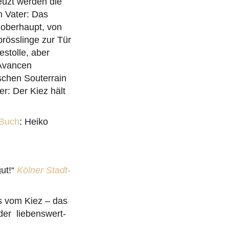
euzt werden die
 Vater: Das
enoberhaupt, von
prösslinge zur Tür
estolle, aber
 Avancen
schen Souterrain
er: Der Kiez hält
 Buch
: Heiko
ut!“
Kölner Stadt-
gs vom Kiez – das
der liebenswert-