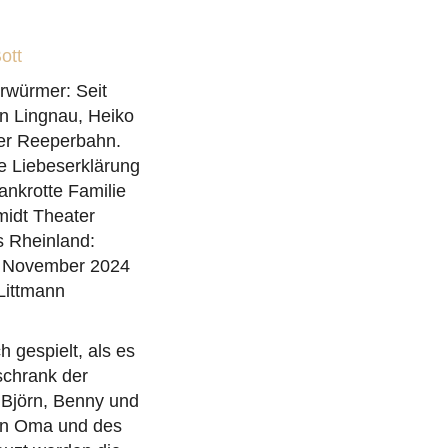
Bott
rwürmer: Seit
in Lingnau, Heiko
ger Reeperbahn.
e Liebeserklärung
ankrotte Familie
midt Theater
ns Rheinland:
1. November 2024
Littmann
h gespielt, als es
schrank der
 Björn, Benny und
igen Oma und des