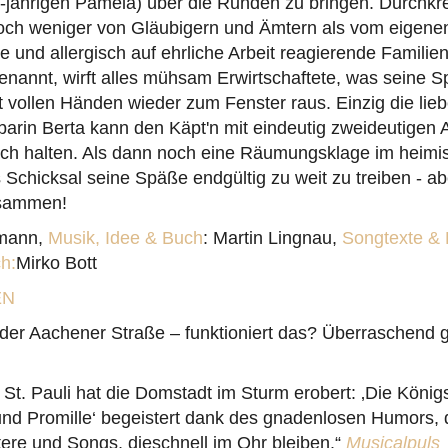
5-jährigen Pamela) über die Runden zu bringen. Durchkr
h weniger von Gläubigern und Ämtern als vom eigenen
te und allergisch auf ehrliche Arbeit reagierende Famili
genannt, wirft alles mühsam Erwirtschaftete, was seine S
t vollen Händen wieder zum Fenster raus. Einzig die lieb
arin Berta kann den Käpt'n mit eindeutig zweideutigen
hach halten. Als dann noch eine Räumungsklage im heimi
s Schicksal seine Späße endgültig zu weit zu treiben - ab
usammen!
tmann,
Musik, Idee & Buch
: Martin Lingnau,
Songtexte &
h:
Mirko Bott
EN
der Aachener Straße – funktioniert das? Überraschend g
 St. Pauli hat die Domstadt im Sturm erobert: ‚Die Köni
und Promille‘ begeistert dank des gnadenlosen Humors, 
ere und Songs, dieschnell im Ohr bleiben.“
Musicalpuls