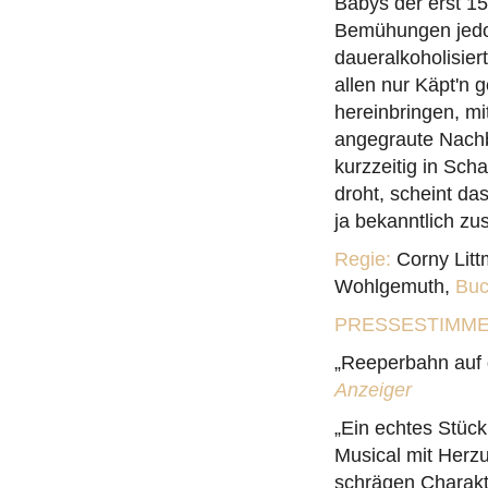
Babys der erst 1
Bemühungen jedoc
daueralkoholisier
allen nur Käpt'n 
hereinbringen, mi
angegraute Nachb
kurzzeitig in Sc
droht, scheint da
ja bekanntlich z
Regie:
Corny Lit
Wohlgemuth,
Buc
PRESSESTIMM
„Reeperbahn auf 
Anzeiger
„Ein echtes Stück
Musical mit Herz
schrägen Charakt