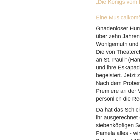
„Die Königs vom 
Eine Musicalkomö
Gnadenloser Humo
über zehn Jahren
Wohlgemuth und M
Die von Theaterch
an St. Pauli" (H
und ihre Eskapad
begeistert. Jetzt 
Nach dem Probens
Premiere an der 
persönlich die Re
Da hat das Schick
ihr ausgerechnet
siebenköpfigen Sc
Pamela alles - wi