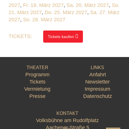
2027
,
Fr. 19. März 2027
,
Sa. 20. März 2027
,
So.
21. März 2027
,
Do. 25. März 2027
,
Sa. 27. März
2027
,
So. 28. März 2027
TICKETS:
Tickets kaufen
THEATER
LINKS
Programm
Anfahrt
Tickets
Newsletter
Vermietung
Impressum
Presse
Datenschutz
KONTAKT
Volksbühne am Rudolfplatz
Aachener Straße 5