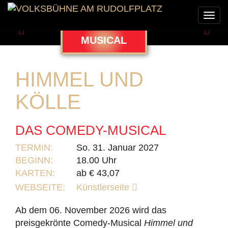
Togg
navi
Zurück
Weit
MUSICAL
HIMMEL UND
KÖLLE
DAS COMEDY-MUSICAL
TERMIN:
So. 31. Januar 2027
BEGINN:
18.00 Uhr
KARTEN:
ab € 43,07
WEBSEITE:
Künstlerseite
Ab dem 06. November 2026 wird das
preisgekrönte Comedy-Musical
Himmel und