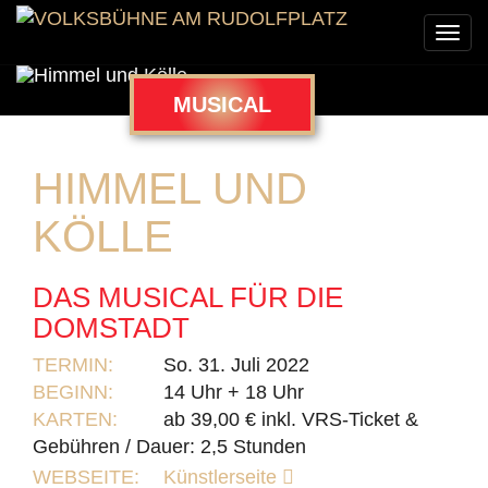
Togg
navi
MUSICAL
HIMMEL UND
KÖLLE
DAS MUSICAL FÜR DIE
DOMSTADT
TERMIN:
So. 31. Juli 2022
BEGINN:
14 Uhr + 18 Uhr
KARTEN:
ab 39,00 € inkl. VRS-Ticket &
Gebühren / Dauer: 2,5 Stunden
WEBSEITE:
Künstlerseite