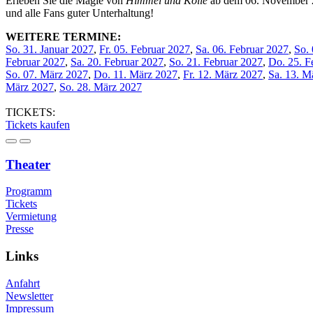
Erleben Sie die Magie von
Himmel und Kölle
ab dem 06. November 20
und alle Fans guter Unterhaltung!
WEITERE TERMINE:
So. 31. Januar 2027
,
Fr. 05. Februar 2027
,
Sa. 06. Februar 2027
,
So. 
Februar 2027
,
Sa. 20. Februar 2027
,
So. 21. Februar 2027
,
Do. 25. F
So. 07. März 2027
,
Do. 11. März 2027
,
Fr. 12. März 2027
,
Sa. 13. M
März 2027
,
So. 28. März 2027
TICKETS:
Tickets kaufen
Theater
Programm
Tickets
Vermietung
Presse
Links
Anfahrt
Newsletter
Impressum