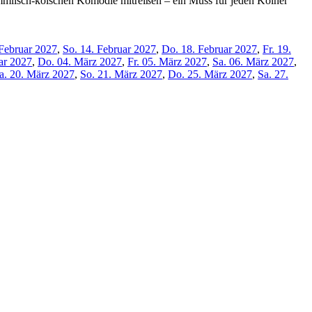
mmlisch-kölschen Komödie mitreißen – ein Muss für jeden Kölner
 Februar 2027
,
So. 14. Februar 2027
,
Do. 18. Februar 2027
,
Fr. 19.
ar 2027
,
Do. 04. März 2027
,
Fr. 05. März 2027
,
Sa. 06. März 2027
,
a. 20. März 2027
,
So. 21. März 2027
,
Do. 25. März 2027
,
Sa. 27.