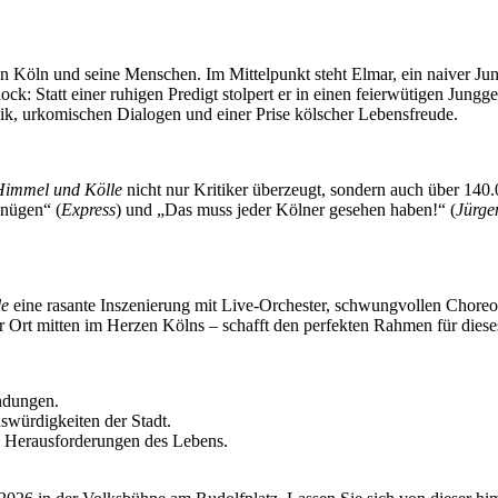
 Köln und seine Menschen. Im Mittelpunkt steht Elmar, ein naiver Jung-
ck: Statt einer ruhigen Predigt stolpert er in einen feierwütigen Jungge
ik, urkomischen Dialogen und einer Prise kölscher Lebensfreude.
Himmel und Kölle
nicht nur Kritiker überzeugt, sondern auch über 140.0
gnügen“ (
Express
) und „Das muss jeder Kölner gesehen haben!“ (
Jürge
le
eine rasante Inszenierung mit Live-Orchester, schwungvollen Choreo
 Ort mitten im Herzen Kölns – schafft den perfekten Rahmen für dieses
ndungen.
swürdigkeiten der Stadt.
e Herausforderungen des Lebens.