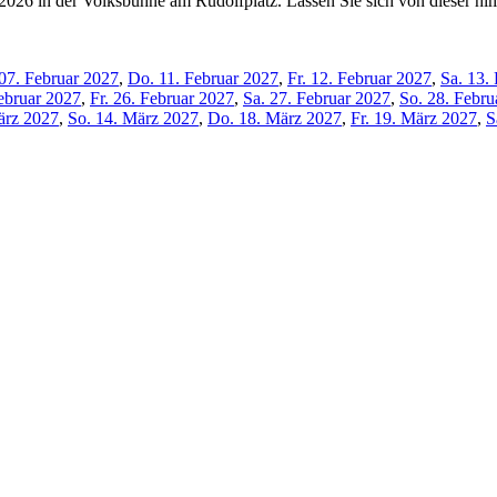
26 in der Volksbühne am Rudolfplatz. Lassen Sie sich von dieser hi
07. Februar 2027
,
Do. 11. Februar 2027
,
Fr. 12. Februar 2027
,
Sa. 13.
ebruar 2027
,
Fr. 26. Februar 2027
,
Sa. 27. Februar 2027
,
So. 28. Febru
ärz 2027
,
So. 14. März 2027
,
Do. 18. März 2027
,
Fr. 19. März 2027
,
S