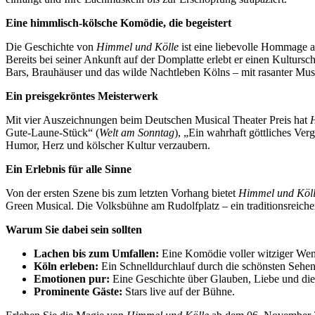
Eine himmlisch-kölsche Komödie, die begeistert
Die Geschichte von
Himmel und Kölle
ist eine liebevolle Hommage an
Bereits bei seiner Ankunft auf der Domplatte erlebt er einen Kulturscho
Bars, Brauhäuser und das wilde Nachtleben Kölns – mit rasanter Mus
Ein preisgekröntes Meisterwerk
Mit vier Auszeichnungen beim Deutschen Musical Theater Preis hat
Gute-Laune-Stück“ (
Welt am Sonntag
), „Ein wahrhaft göttliches Ver
Humor, Herz und kölscher Kultur verzaubern.
Ein Erlebnis für alle Sinne
Von der ersten Szene bis zum letzten Vorhang bietet
Himmel und Köl
Green Musical. Die Volksbühne am Rudolfplatz – ein traditionsreicher
Warum Sie dabei sein sollten
Lachen bis zum Umfallen:
Eine Komödie voller witziger We
Köln erleben:
Ein Schnelldurchlauf durch die schönsten Sehen
Emotionen pur:
Eine Geschichte über Glauben, Liebe und di
Prominente Gäste:
Stars live auf der Bühne.